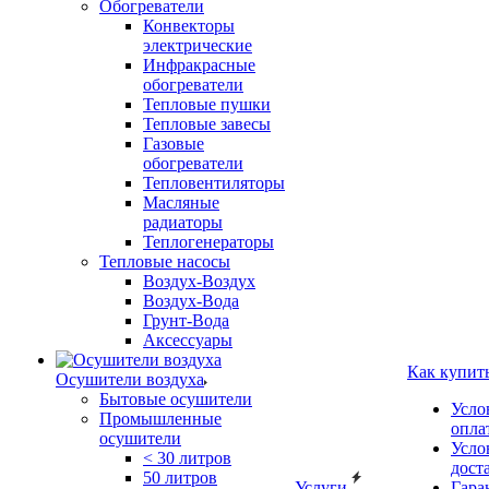
Обогреватели
Конвекторы
электрические
Инфракрасные
обогреватели
Тепловые пушки
Тепловые завесы
Газовые
обогреватели
Тепловентиляторы
Масляные
радиаторы
Теплогенераторы
Тепловые насосы
Воздух-Воздух
Воздух-Вода
Грунт-Вода
Аксессуары
Как купит
Осушители воздуха
Бытовые осушители
Усло
Промышленные
опла
осушители
Усло
< 30 литров
дост
50 литров
Услуги
Гара