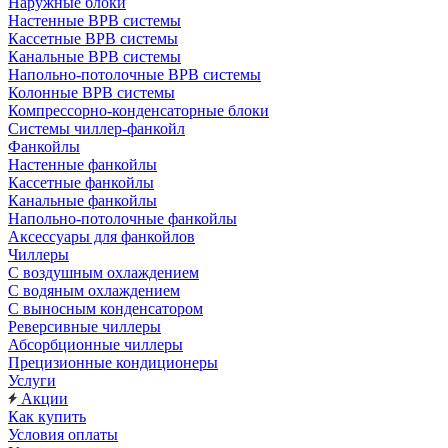
Наружные блоки
Настенные ВРВ системы
Кассетные ВРВ системы
Канальные ВРВ системы
Напольно-потолочные ВРВ системы
Колонные ВРВ системы
Компрессорно-конденсаторные блоки
Системы чиллер-фанкойл
Фанкойлы
Настенные фанкойлы
Кассетные фанкойлы
Канальные фанкойлы
Напольно-потолочные фанкойлы
Аксессуары для фанкойлов
Чиллеры
С воздушным охлаждением
С водяным охлаждением
С выносным конденсатором
Реверсивные чиллеры
Абсорбционные чиллеры
Прецизионные кондиционеры
Услуги
Акции
Как купить
Условия оплаты