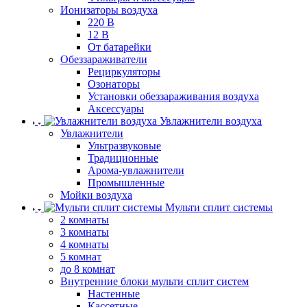
Ионизаторы воздуха
220 В
12 В
От батарейки
Обеззараживатели
Рециркуляторы
Озонаторы
Установки обеззараживания воздуха
Аксессуары
Увлажнители воздуха
Увлажнители
Ультразвуковые
Традиционные
Арома-увлажнители
Промышленные
Мойки воздуха
Мульти сплит системы
2 комнаты
3 комнаты
4 комнаты
5 комнат
до 8 комнат
Внутренние блоки мульти сплит систем
Настенные
Кассетные