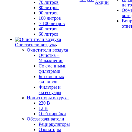
70 литров
Акции
на т
80 литров
Обме
90 литров
возв
100 литров
Вопр
> 100 литров
отве
40 литров
60 литров
Очистители воздуха
Очистители воздуха
Очистка +
Увлажнение
Cо сменными
фильтрами
Без сменных
фильтров
Фильтры и
аксессуары
Ионизаторы воздуха
220 В
12 В
От батарейки
Обеззараживатели
Рециркуляторы
Озонаторы