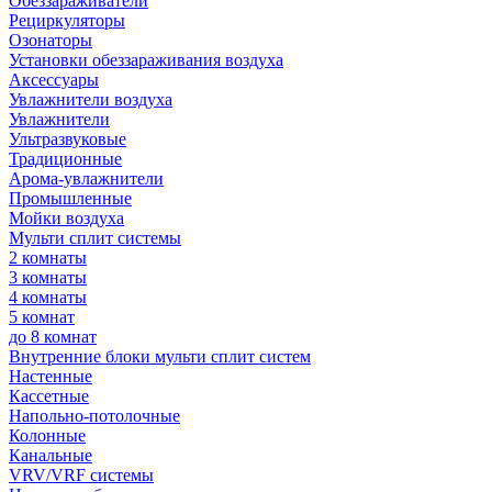
Обеззараживатели
Рециркуляторы
Озонаторы
Установки обеззараживания воздуха
Аксессуары
Увлажнители воздуха
Увлажнители
Ультразвуковые
Традиционные
Арома-увлажнители
Промышленные
Мойки воздуха
Мульти сплит системы
2 комнаты
3 комнаты
4 комнаты
5 комнат
до 8 комнат
Внутренние блоки мульти сплит систем
Настенные
Кассетные
Напольно-потолочные
Колонные
Канальные
VRV/VRF системы