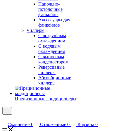
Напольно-
потолочные
фанкойлы
Аксессуары для
фанкойлов
Чиллеры
С воздушным
охлаждением
С водяным
охлаждением
С выносным
конденсатором
Реверсивные
чиллеры
Абсорбционные
чиллеры
Прецизионные кондиционеры
Сравнение
0
Отложенные
0
Корзина
0