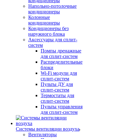
кондиционеры
Напольно-потолочные
кондиционеры
Колонные
кондиционеры
Кондиционеры без
наружного блока
Аксессуары для сплит-
систем
Помпы дренажные
для сплит-систем
Распределительные
блоки
Wi-Fi модули для
сплит-систем
Пульты ДУ для
сплит-систем
Термостаты для
сплит-систем
Пульты управления
для сплит-систем
Системы вентиляции воздуха
Вентиляторы