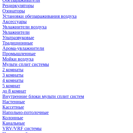
Обеззараживатели
Рециркуляторы
Озонаторы
Установки обеззараживания воздуха
Аксессуары
Увлажнители воздуха
Увлажнители
Ультразвуковые
Традиционные
Арома-увлажнители
Промышленные
Мойки воздуха
Мульти сплит системы
2 комнаты
3 комнаты
4 комнаты
5 комнат
до 8 комнат
Внутренние блоки мульти сплит систем
Настенные
Кассетные
Напольно-потолочные
Колонные
Канальные
VRV/VRF системы