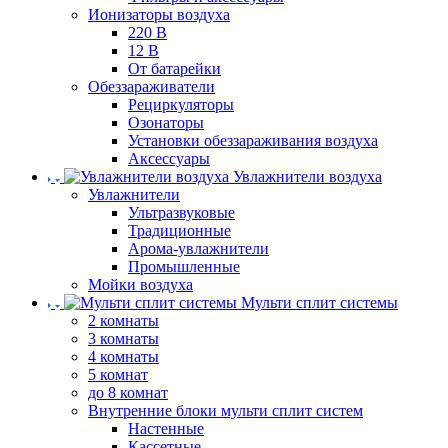
Ионизаторы воздуха
220 В
12 В
От батарейки
Обеззараживатели
Рециркуляторы
Озонаторы
Установки обеззараживания воздуха
Аксессуары
Увлажнители воздуха
Увлажнители
Ультразвуковые
Традиционные
Арома-увлажнители
Промышленные
Мойки воздуха
Мульти сплит системы
2 комнаты
3 комнаты
4 комнаты
5 комнат
до 8 комнат
Внутренние блоки мульти сплит систем
Настенные
Кассетные