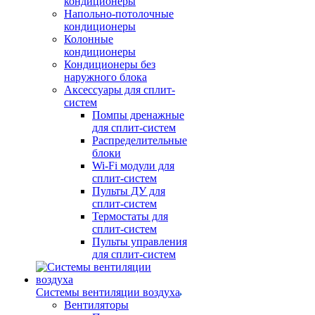
кондиционеры
Напольно-потолочные
кондиционеры
Колонные
кондиционеры
Кондиционеры без
наружного блока
Аксессуары для сплит-
систем
Помпы дренажные
для сплит-систем
Распределительные
блоки
Wi-Fi модули для
сплит-систем
Пульты ДУ для
сплит-систем
Термостаты для
сплит-систем
Пульты управления
для сплит-систем
Системы вентиляции воздуха
Вентиляторы