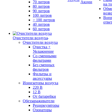
70 литров
Акции
на т
80 литров
Обме
90 литров
возв
100 литров
Вопр
> 100 литров
отве
40 литров
60 литров
Очистители воздуха
Очистители воздуха
Очистка +
Увлажнение
Cо сменными
фильтрами
Без сменных
фильтров
Фильтры и
аксессуары
Ионизаторы воздуха
220 В
12 В
От батарейки
Обеззараживатели
Рециркуляторы
Озонаторы