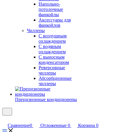
Напольно-
потолочные
фанкойлы
Аксессуары для
фанкойлов
Чиллеры
С воздушным
охлаждением
С водяным
охлаждением
С выносным
конденсатором
Реверсивные
чиллеры
Абсорбционные
чиллеры
Прецизионные кондиционеры
Сравнение
0
Отложенные
0
Корзина
0