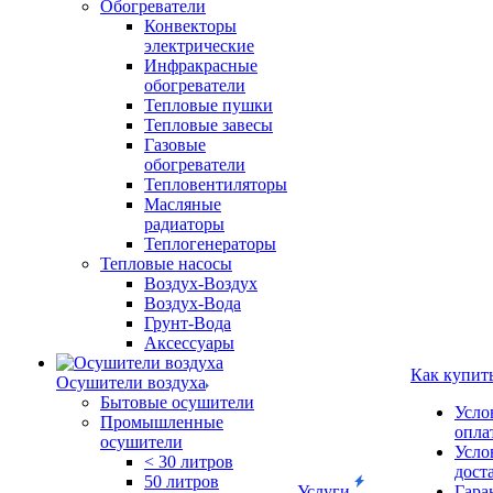
Обогреватели
Конвекторы
электрические
Инфракрасные
обогреватели
Тепловые пушки
Тепловые завесы
Газовые
обогреватели
Тепловентиляторы
Масляные
радиаторы
Теплогенераторы
Тепловые насосы
Воздух-Воздух
Воздух-Вода
Грунт-Вода
Аксессуары
Как купит
Осушители воздуха
Бытовые осушители
Усло
Промышленные
опла
осушители
Усло
< 30 литров
дост
50 литров
Услуги
Гара