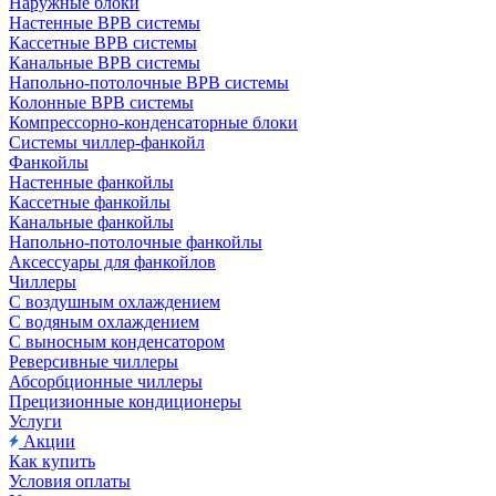
Наружные блоки
Настенные ВРВ системы
Кассетные ВРВ системы
Канальные ВРВ системы
Напольно-потолочные ВРВ системы
Колонные ВРВ системы
Компрессорно-конденсаторные блоки
Системы чиллер-фанкойл
Фанкойлы
Настенные фанкойлы
Кассетные фанкойлы
Канальные фанкойлы
Напольно-потолочные фанкойлы
Аксессуары для фанкойлов
Чиллеры
С воздушным охлаждением
С водяным охлаждением
С выносным конденсатором
Реверсивные чиллеры
Абсорбционные чиллеры
Прецизионные кондиционеры
Услуги
Акции
Как купить
Условия оплаты