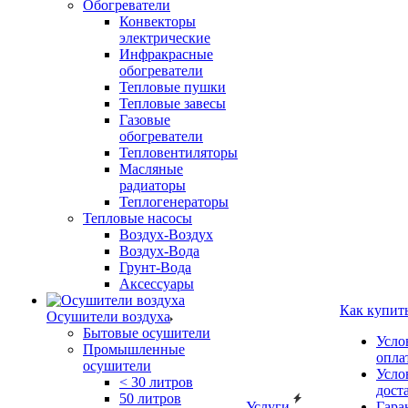
Обогреватели
Конвекторы
электрические
Инфракрасные
обогреватели
Тепловые пушки
Тепловые завесы
Газовые
обогреватели
Тепловентиляторы
Масляные
радиаторы
Теплогенераторы
Тепловые насосы
Воздух-Воздух
Воздух-Вода
Грунт-Вода
Аксессуары
Как купит
Осушители воздуха
Бытовые осушители
Усло
Промышленные
опла
осушители
Усло
< 30 литров
дост
50 литров
Услуги
Гара