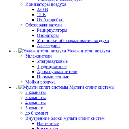
Ионизаторы воздуха
220 В
12 В
От батарейки
Обеззараживатели
Рециркуляторы
Озонаторы
Установки обеззараживания воздуха
Аксессуары
Увлажнители воздуха
Увлажнители
Ультразвуковые
Традиционные
Арома-увлажнители
Промышленные
Мойки воздуха
Мульти сплит системы
2 комнаты
3 комнаты
4 комнаты
5 комнат
до 8 комнат
Внутренние блоки мульти сплит систем
Настенные
Кассетные