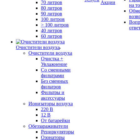
70 литров
Акции
на т
80 литров
Обме
90 литров
возв
100 литров
Вопр
> 100 литров
отве
40 литров
60 литров
Очистители воздуха
Очистители воздуха
Очистка +
Увлажнение
Cо сменными
фильтрами
Без сменных
фильтров
Фильтры и
аксессуары
Ионизаторы воздуха
220 В
12 В
От батарейки
Обеззараживатели
Рециркуляторы
Озонаторы