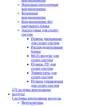
кондиционеры
Напольно-потолочные
кондиционеры
Колонные
кондиционеры
Кондиционеры без
наружного блока
Аксессуары для сплит-
систем
Помпы дренажные
для сплит-систем
Распределительные
блоки
Wi-Fi модули для
сплит-систем
Пульты ДУ для
сплит-систем
Термостаты для
сплит-систем
Пульты управления
для сплит-систем
Системы вентиляции воздуха
Вентиляторы