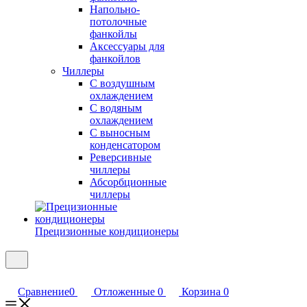
Напольно-
потолочные
фанкойлы
Аксессуары для
фанкойлов
Чиллеры
С воздушным
охлаждением
С водяным
охлаждением
С выносным
конденсатором
Реверсивные
чиллеры
Абсорбционные
чиллеры
Прецизионные кондиционеры
Сравнение
0
Отложенные
0
Корзина
0