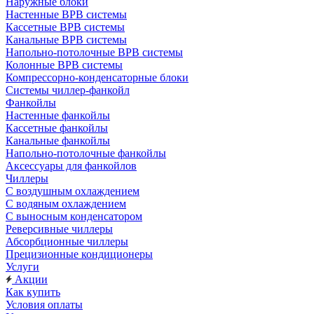
Наружные блоки
Настенные ВРВ системы
Кассетные ВРВ системы
Канальные ВРВ системы
Напольно-потолочные ВРВ системы
Колонные ВРВ системы
Компрессорно-конденсаторные блоки
Системы чиллер-фанкойл
Фанкойлы
Настенные фанкойлы
Кассетные фанкойлы
Канальные фанкойлы
Напольно-потолочные фанкойлы
Аксессуары для фанкойлов
Чиллеры
С воздушным охлаждением
С водяным охлаждением
С выносным конденсатором
Реверсивные чиллеры
Абсорбционные чиллеры
Прецизионные кондиционеры
Услуги
Акции
Как купить
Условия оплаты