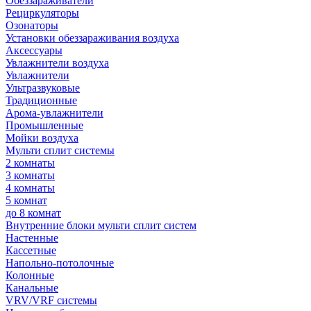
Обеззараживатели
Рециркуляторы
Озонаторы
Установки обеззараживания воздуха
Аксессуары
Увлажнители воздуха
Увлажнители
Ультразвуковые
Традиционные
Арома-увлажнители
Промышленные
Мойки воздуха
Мульти сплит системы
2 комнаты
3 комнаты
4 комнаты
5 комнат
до 8 комнат
Внутренние блоки мульти сплит систем
Настенные
Кассетные
Напольно-потолочные
Колонные
Канальные
VRV/VRF системы