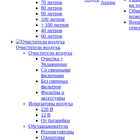
70 литров
Акции
на т
80 литров
Обме
90 литров
возв
100 литров
Вопр
> 100 литров
отве
40 литров
60 литров
Очистители воздуха
Очистители воздуха
Очистка +
Увлажнение
Cо сменными
фильтрами
Без сменных
фильтров
Фильтры и
аксессуары
Ионизаторы воздуха
220 В
12 В
От батарейки
Обеззараживатели
Рециркуляторы
Озонаторы