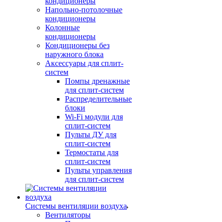
кондиционеры
Напольно-потолочные
кондиционеры
Колонные
кондиционеры
Кондиционеры без
наружного блока
Аксессуары для сплит-
систем
Помпы дренажные
для сплит-систем
Распределительные
блоки
Wi-Fi модули для
сплит-систем
Пульты ДУ для
сплит-систем
Термостаты для
сплит-систем
Пульты управления
для сплит-систем
Системы вентиляции воздуха
Вентиляторы