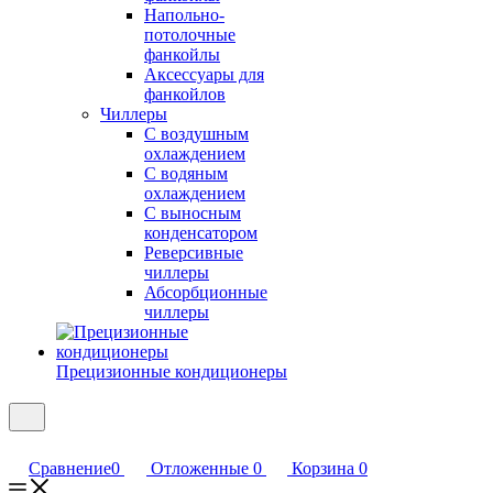
Напольно-
потолочные
фанкойлы
Аксессуары для
фанкойлов
Чиллеры
С воздушным
охлаждением
С водяным
охлаждением
С выносным
конденсатором
Реверсивные
чиллеры
Абсорбционные
чиллеры
Прецизионные кондиционеры
Сравнение
0
Отложенные
0
Корзина
0