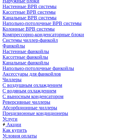
Наружные блоки
Настенные ВРВ системы
Кассетные ВРВ системы
Канальные ВРВ системы
Напольно-потолочные ВРВ системы
Колонные ВРВ системы
Компрессорно-конденсаторные блоки
Системы чиллер-фанкойл
Фанкойлы
Настенные фанкойлы
Кассетные фанкойлы
Канальные фанкойлы
Напольно-потолочные фанкойлы
Аксессуары для фанкойлов
Чиллеры
С воздушным охлаждением
С водяным охлаждением
С выносным конденсатором
Реверсивные чиллеры
Абсорбционные чиллеры
Прецизионные кондиционеры
Услуги
Акции
Как купить
Условия оплаты