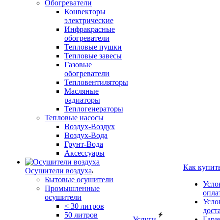
Обогреватели
Конвекторы
электрические
Инфракрасные
обогреватели
Тепловые пушки
Тепловые завесы
Газовые
обогреватели
Тепловентиляторы
Масляные
радиаторы
Теплогенераторы
Тепловые насосы
Воздух-Воздух
Воздух-Вода
Грунт-Вода
Аксессуары
Как купит
Осушители воздуха
Бытовые осушители
Усло
Промышленные
опла
осушители
Усло
< 30 литров
дост
50 литров
Услуги
Гара