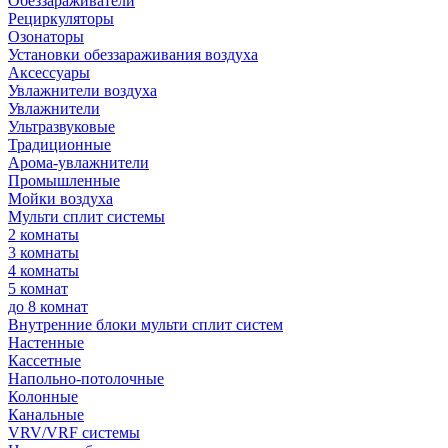
Обеззараживатели
Рециркуляторы
Озонаторы
Установки обеззараживания воздуха
Аксессуары
Увлажнители воздуха
Увлажнители
Ультразвуковые
Традиционные
Арома-увлажнители
Промышленные
Мойки воздуха
Мульти сплит системы
2 комнаты
3 комнаты
4 комнаты
5 комнат
до 8 комнат
Внутренние блоки мульти сплит систем
Настенные
Кассетные
Напольно-потолочные
Колонные
Канальные
VRV/VRF системы