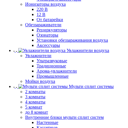
Ионизаторы воздуха
220 В
12 В
От батарейки
Обеззараживатели
Рециркуляторы
Озонаторы
Установки обеззараживания воздуха
Аксессуары
Увлажнители воздуха
Увлажнители
Ультразвуковые
Традиционные
Арома-увлажнители
Промышленные
Мойки воздуха
Мульти сплит системы
2 комнаты
3 комнаты
4 комнаты
5 комнат
до 8 комнат
Внутренние блоки мульти сплит систем
Настенные
Кассетные