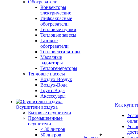
Обогреватели
Конвекторы
электрические
Инфракрасные
обогреватели
Тепловые пушки
Тепловые завесы
Газовые
обогреватели
Тепловентиляторы
Масляные
радиаторы
Теплогенераторы
Тепловые насосы
Воздух-Воздух
Воздух-Вода
Грунт-Вода
Аксессуары
Как купит
Осушители воздуха
Бытовые осушители
Усло
Промышленные
опла
осушители
Усло
< 30 литров
дост
50 литров
Услуги
Гара