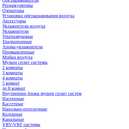
Обеззараживатели
Рециркуляторы
Озонаторы
Установки обеззараживания воздуха
Аксессуары
Увлажнители воздуха
Увлажнители
Ультразвуковые
Традиционные
Арома-увлажнители
Промышленные
Мойки воздуха
Мульти сплит системы
2 комнаты
3 комнаты
4 комнаты
5 комнат
до 8 комнат
Внутренние блоки мульти сплит систем
Настенные
Кассетные
Напольно-потолочные
Колонные
Канальные
VRV/VRF системы