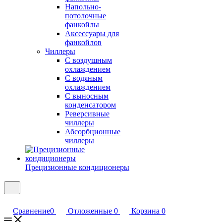
Напольно-
потолочные
фанкойлы
Аксессуары для
фанкойлов
Чиллеры
С воздушным
охлаждением
С водяным
охлаждением
С выносным
конденсатором
Реверсивные
чиллеры
Абсорбционные
чиллеры
Прецизионные кондиционеры
Сравнение
0
Отложенные
0
Корзина
0