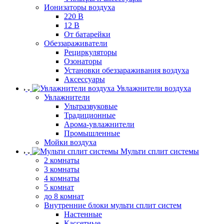
Ионизаторы воздуха
220 В
12 В
От батарейки
Обеззараживатели
Рециркуляторы
Озонаторы
Установки обеззараживания воздуха
Аксессуары
Увлажнители воздуха
Увлажнители
Ультразвуковые
Традиционные
Арома-увлажнители
Промышленные
Мойки воздуха
Мульти сплит системы
2 комнаты
3 комнаты
4 комнаты
5 комнат
до 8 комнат
Внутренние блоки мульти сплит систем
Настенные
Кассетные