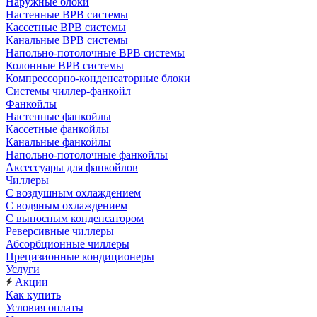
Наружные блоки
Настенные ВРВ системы
Кассетные ВРВ системы
Канальные ВРВ системы
Напольно-потолочные ВРВ системы
Колонные ВРВ системы
Компрессорно-конденсаторные блоки
Системы чиллер-фанкойл
Фанкойлы
Настенные фанкойлы
Кассетные фанкойлы
Канальные фанкойлы
Напольно-потолочные фанкойлы
Аксессуары для фанкойлов
Чиллеры
С воздушным охлаждением
С водяным охлаждением
С выносным конденсатором
Реверсивные чиллеры
Абсорбционные чиллеры
Прецизионные кондиционеры
Услуги
Акции
Как купить
Условия оплаты