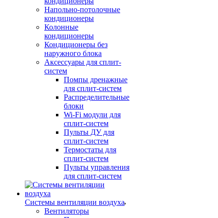
кондиционеры
Напольно-потолочные
кондиционеры
Колонные
кондиционеры
Кондиционеры без
наружного блока
Аксессуары для сплит-
систем
Помпы дренажные
для сплит-систем
Распределительные
блоки
Wi-Fi модули для
сплит-систем
Пульты ДУ для
сплит-систем
Термостаты для
сплит-систем
Пульты управления
для сплит-систем
Системы вентиляции воздуха
Вентиляторы