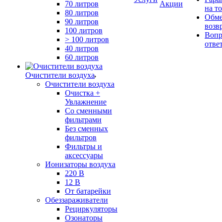
70 литров
Акции
на т
80 литров
Обме
90 литров
возв
100 литров
Вопр
> 100 литров
отве
40 литров
60 литров
Очистители воздуха
Очистители воздуха
Очистка +
Увлажнение
Cо сменными
фильтрами
Без сменных
фильтров
Фильтры и
аксессуары
Ионизаторы воздуха
220 В
12 В
От батарейки
Обеззараживатели
Рециркуляторы
Озонаторы