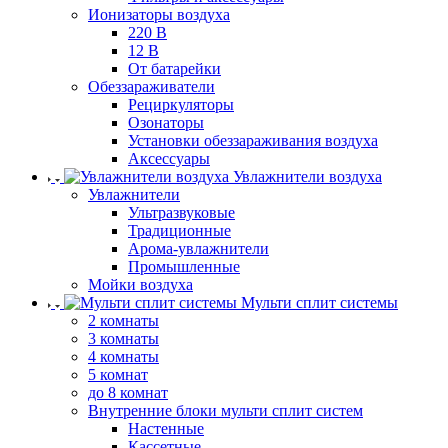
Ионизаторы воздуха
220 В
12 В
От батарейки
Обеззараживатели
Рециркуляторы
Озонаторы
Установки обеззараживания воздуха
Аксессуары
Увлажнители воздуха
Увлажнители
Ультразвуковые
Традиционные
Арома-увлажнители
Промышленные
Мойки воздуха
Мульти сплит системы
2 комнаты
3 комнаты
4 комнаты
5 комнат
до 8 комнат
Внутренние блоки мульти сплит систем
Настенные
Кассетные