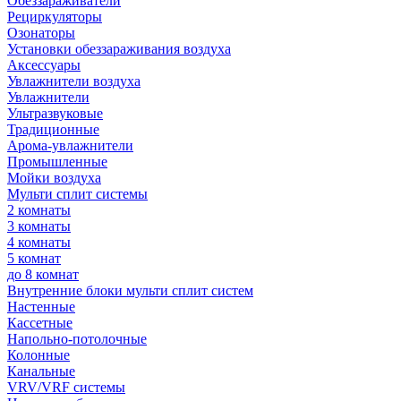
Обеззараживатели
Рециркуляторы
Озонаторы
Установки обеззараживания воздуха
Аксессуары
Увлажнители воздуха
Увлажнители
Ультразвуковые
Традиционные
Арома-увлажнители
Промышленные
Мойки воздуха
Мульти сплит системы
2 комнаты
3 комнаты
4 комнаты
5 комнат
до 8 комнат
Внутренние блоки мульти сплит систем
Настенные
Кассетные
Напольно-потолочные
Колонные
Канальные
VRV/VRF системы