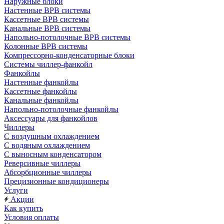
Наружные блоки
Настенные ВРВ системы
Кассетные ВРВ системы
Канальные ВРВ системы
Напольно-потолочные ВРВ системы
Колонные ВРВ системы
Компрессорно-конденсаторные блоки
Системы чиллер-фанкойл
Фанкойлы
Настенные фанкойлы
Кассетные фанкойлы
Канальные фанкойлы
Напольно-потолочные фанкойлы
Аксессуары для фанкойлов
Чиллеры
С воздушным охлаждением
С водяным охлаждением
С выносным конденсатором
Реверсивные чиллеры
Абсорбционные чиллеры
Прецизионные кондиционеры
Услуги
Акции
Как купить
Условия оплаты