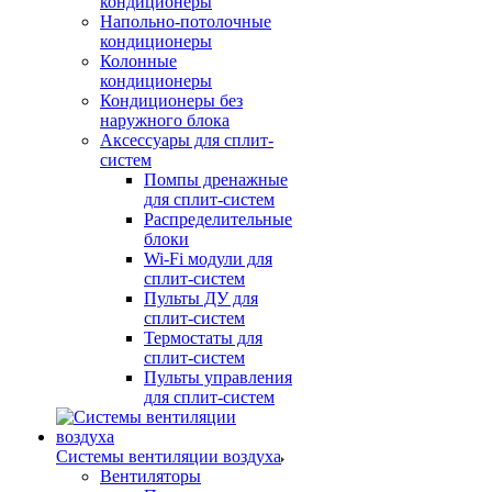
кондиционеры
Напольно-потолочные
кондиционеры
Колонные
кондиционеры
Кондиционеры без
наружного блока
Аксессуары для сплит-
систем
Помпы дренажные
для сплит-систем
Распределительные
блоки
Wi-Fi модули для
сплит-систем
Пульты ДУ для
сплит-систем
Термостаты для
сплит-систем
Пульты управления
для сплит-систем
Системы вентиляции воздуха
Вентиляторы