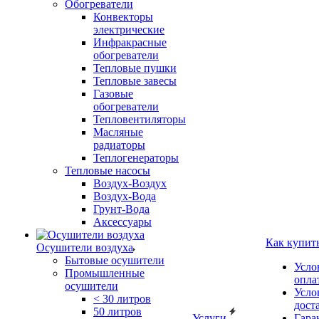
Обогреватели
Конвекторы
электрические
Инфракрасные
обогреватели
Тепловые пушки
Тепловые завесы
Газовые
обогреватели
Тепловентиляторы
Масляные
радиаторы
Теплогенераторы
Тепловые насосы
Воздух-Воздух
Воздух-Вода
Грунт-Вода
Аксессуары
Как купит
Осушители воздуха
Бытовые осушители
Усло
Промышленные
опла
осушители
Усло
< 30 литров
дост
50 литров
Услуги
Гара