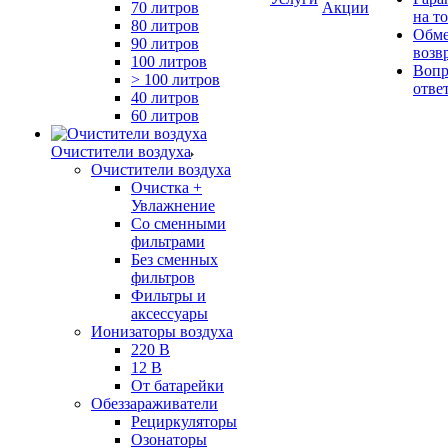
70 литров
Акции
на т
80 литров
Обме
90 литров
возв
100 литров
Вопр
> 100 литров
отве
40 литров
60 литров
Очистители воздуха
Очистители воздуха
Очистка +
Увлажнение
Cо сменными
фильтрами
Без сменных
фильтров
Фильтры и
аксессуары
Ионизаторы воздуха
220 В
12 В
От батарейки
Обеззараживатели
Рециркуляторы
Озонаторы