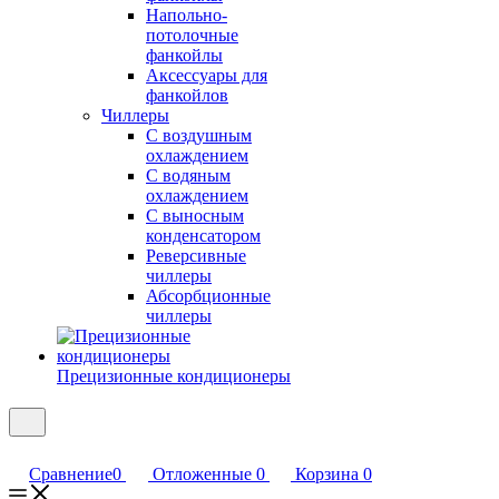
Напольно-
потолочные
фанкойлы
Аксессуары для
фанкойлов
Чиллеры
С воздушным
охлаждением
С водяным
охлаждением
С выносным
конденсатором
Реверсивные
чиллеры
Абсорбционные
чиллеры
Прецизионные кондиционеры
Сравнение
0
Отложенные
0
Корзина
0