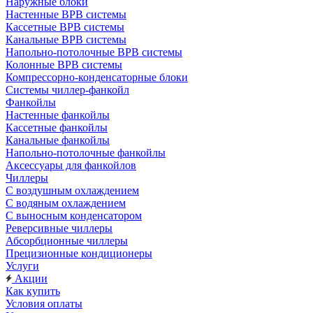
Наружные блоки
Настенные ВРВ системы
Кассетные ВРВ системы
Канальные ВРВ системы
Напольно-потолочные ВРВ системы
Колонные ВРВ системы
Компрессорно-конденсаторные блоки
Системы чиллер-фанкойл
Фанкойлы
Настенные фанкойлы
Кассетные фанкойлы
Канальные фанкойлы
Напольно-потолочные фанкойлы
Аксессуары для фанкойлов
Чиллеры
С воздушным охлаждением
С водяным охлаждением
С выносным конденсатором
Реверсивные чиллеры
Абсорбционные чиллеры
Прецизионные кондиционеры
Услуги
Акции
Как купить
Условия оплаты