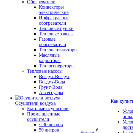
Обогреватели
Конвекторы
электрические
Инфракрасные
обогреватели
Тепловые пушки
Тепловые завесы
Газовые
обогреватели
Тепловентиляторы
Масляные
радиаторы
Теплогенераторы
Тепловые насосы
Воздух-Воздух
Воздух-Вода
Грунт-Вода
Аксессуары
Как купит
Осушители воздуха
Бытовые осушители
Усло
Промышленные
опла
осушители
Усло
< 30 литров
дост
50 литров
Услуги
Гара