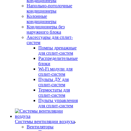
кондиционеры
Напольно-потолочные
кондиционеры
Колонные
кондиционеры
Кондиционеры без
наружного блока
Аксессуары для сплит-
систем
Помпы дренажные
для сплит-систем
Распределительные
блоки
Wi-Fi модули для
сплит-систем
Пульты ДУ для
сплит-систем
Термостаты для
сплит-систем
Пульты управления
для сплит-систем
Системы вентиляции воздуха
Вентиляторы