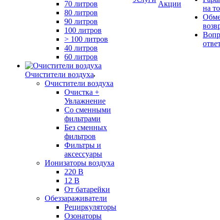
70 литров
Акции
на т
80 литров
Обме
90 литров
возв
100 литров
Вопр
> 100 литров
отве
40 литров
60 литров
Очистители воздуха
Очистители воздуха
Очистка +
Увлажнение
Cо сменными
фильтрами
Без сменных
фильтров
Фильтры и
аксессуары
Ионизаторы воздуха
220 В
12 В
От батарейки
Обеззараживатели
Рециркуляторы
Озонаторы