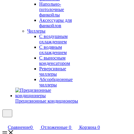
Напольно-
потолочные
фанкойлы
Аксессуары для
фанкойлов
Чиллеры
С воздушным
охлаждением
С водяным
охлаждением
С выносным
конденсатором
Реверсивные
чиллеры
Абсорбционные
чиллеры
Прецизионные кондиционеры
Сравнение
0
Отложенные
0
Корзина
0