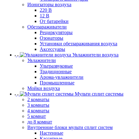
Ионизаторы воздуха
220 В
12 В
От батарейки
Обеззараживатели
Рециркуляторы
Озонаторы
Установки обеззараживания воздуха
Аксессуары
Увлажнители воздуха
Увлажнители
Ультразвуковые
Традиционные
Арома-увлажнители
Промышленные
Мойки воздуха
Мульти сплит системы
2 комнаты
3 комнаты
4 комнаты
5 комнат
до 8 комнат
Внутренние блоки мульти сплит систем
Настенные
Кассетные