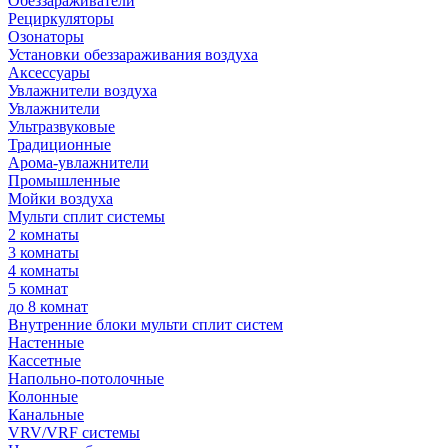
Обеззараживатели
Рециркуляторы
Озонаторы
Установки обеззараживания воздуха
Аксессуары
Увлажнители воздуха
Увлажнители
Ультразвуковые
Традиционные
Арома-увлажнители
Промышленные
Мойки воздуха
Мульти сплит системы
2 комнаты
3 комнаты
4 комнаты
5 комнат
до 8 комнат
Внутренние блоки мульти сплит систем
Настенные
Кассетные
Напольно-потолочные
Колонные
Канальные
VRV/VRF системы