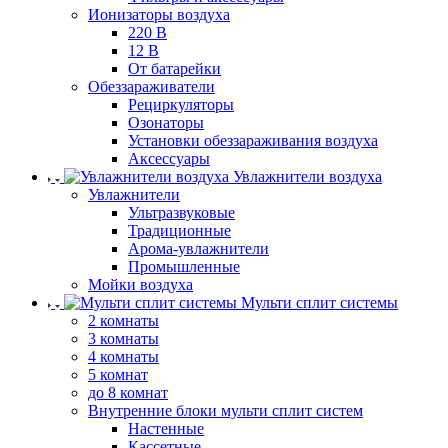
Ионизаторы воздуха
220 В
12 В
От батарейки
Обеззараживатели
Рециркуляторы
Озонаторы
Установки обеззараживания воздуха
Аксессуары
Увлажнители воздуха
Увлажнители
Ультразвуковые
Традиционные
Арома-увлажнители
Промышленные
Мойки воздуха
Мульти сплит системы
2 комнаты
3 комнаты
4 комнаты
5 комнат
до 8 комнат
Внутренние блоки мульти сплит систем
Настенные
Кассетные