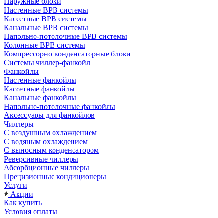
Наружные блоки
Настенные ВРВ системы
Кассетные ВРВ системы
Канальные ВРВ системы
Напольно-потолочные ВРВ системы
Колонные ВРВ системы
Компрессорно-конденсаторные блоки
Системы чиллер-фанкойл
Фанкойлы
Настенные фанкойлы
Кассетные фанкойлы
Канальные фанкойлы
Напольно-потолочные фанкойлы
Аксессуары для фанкойлов
Чиллеры
С воздушным охлаждением
С водяным охлаждением
С выносным конденсатором
Реверсивные чиллеры
Абсорбционные чиллеры
Прецизионные кондиционеры
Услуги
Акции
Как купить
Условия оплаты