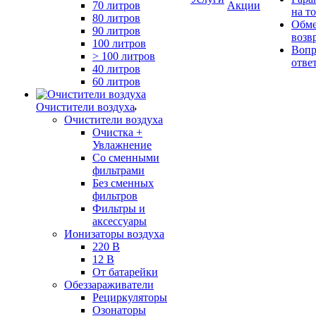
70 литров
Акции
на т
80 литров
Обме
90 литров
возв
100 литров
Вопр
> 100 литров
отве
40 литров
60 литров
Очистители воздуха
Очистители воздуха
Очистка +
Увлажнение
Cо сменными
фильтрами
Без сменных
фильтров
Фильтры и
аксессуары
Ионизаторы воздуха
220 В
12 В
От батарейки
Обеззараживатели
Рециркуляторы
Озонаторы