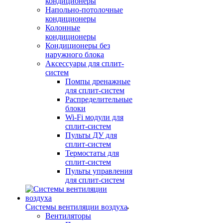
кондиционеры
Напольно-потолочные
кондиционеры
Колонные
кондиционеры
Кондиционеры без
наружного блока
Аксессуары для сплит-
систем
Помпы дренажные
для сплит-систем
Распределительные
блоки
Wi-Fi модули для
сплит-систем
Пульты ДУ для
сплит-систем
Термостаты для
сплит-систем
Пульты управления
для сплит-систем
Системы вентиляции воздуха
Вентиляторы