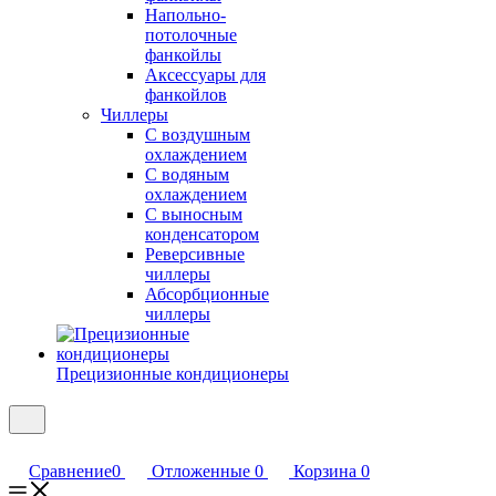
Напольно-
потолочные
фанкойлы
Аксессуары для
фанкойлов
Чиллеры
С воздушным
охлаждением
С водяным
охлаждением
С выносным
конденсатором
Реверсивные
чиллеры
Абсорбционные
чиллеры
Прецизионные кондиционеры
Сравнение
0
Отложенные
0
Корзина
0