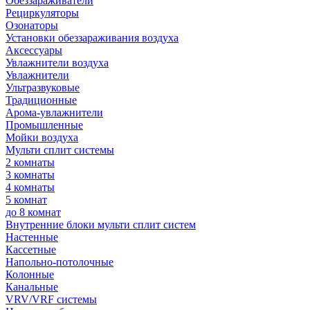
Обеззараживатели
Рециркуляторы
Озонаторы
Установки обеззараживания воздуха
Аксессуары
Увлажнители воздуха
Увлажнители
Ультразвуковые
Традиционные
Арома-увлажнители
Промышленные
Мойки воздуха
Мульти сплит системы
2 комнаты
3 комнаты
4 комнаты
5 комнат
до 8 комнат
Внутренние блоки мульти сплит систем
Настенные
Кассетные
Напольно-потолочные
Колонные
Канальные
VRV/VRF системы