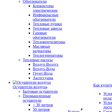
Обогреватели
Конвекторы
электрические
Инфракрасные
обогреватели
Тепловые пушки
Тепловые завесы
Газовые
обогреватели
Тепловентиляторы
Масляные
радиаторы
Теплогенераторы
Тепловые насосы
Воздух-Воздух
Воздух-Вода
Грунт-Вода
Аксессуары
Как купит
Осушители воздуха
Бытовые осушители
Усло
Промышленные
опла
осушители
Усло
< 30 литров
дост
50 литров
Услуги
Гара