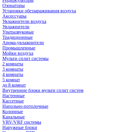
Рециркуляторы
Озонаторы
Установки обеззараживания воздуха
Аксессуары
Увлажнители воздуха
Увлажнители
Ультразвуковые
Традиционные
Арома-увлажнители
Промышленные
Мойки воздуха
Мульти сплит системы
2 комнаты
3 комнаты
4 комнаты
5 комнат
до 8 комнат
Внутренние блоки мульти сплит систем
Настенные
Кассетные
Напольно-потолочные
Колонные
Канальные
VRV/VRF системы
Наружные блоки