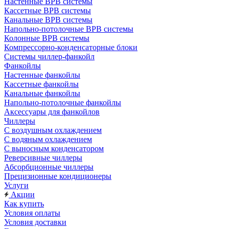
Настенные ВРВ системы
Кассетные ВРВ системы
Канальные ВРВ системы
Напольно-потолочные ВРВ системы
Колонные ВРВ системы
Компрессорно-конденсаторные блоки
Системы чиллер-фанкойл
Фанкойлы
Настенные фанкойлы
Кассетные фанкойлы
Канальные фанкойлы
Напольно-потолочные фанкойлы
Аксессуары для фанкойлов
Чиллеры
С воздушным охлаждением
С водяным охлаждением
С выносным конденсатором
Реверсивные чиллеры
Абсорбционные чиллеры
Прецизионные кондиционеры
Услуги
Акции
Как купить
Условия оплаты
Условия доставки