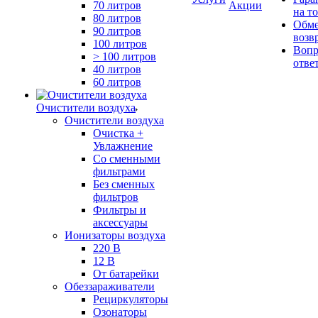
70 литров
Акции
на т
80 литров
Обме
90 литров
возв
100 литров
Вопр
> 100 литров
отве
40 литров
60 литров
Очистители воздуха
Очистители воздуха
Очистка +
Увлажнение
Cо сменными
фильтрами
Без сменных
фильтров
Фильтры и
аксессуары
Ионизаторы воздуха
220 В
12 В
От батарейки
Обеззараживатели
Рециркуляторы
Озонаторы