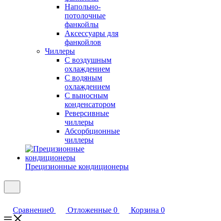
Напольно-
потолочные
фанкойлы
Аксессуары для
фанкойлов
Чиллеры
С воздушным
охлаждением
С водяным
охлаждением
С выносным
конденсатором
Реверсивные
чиллеры
Абсорбционные
чиллеры
Прецизионные кондиционеры
Сравнение
0
Отложенные
0
Корзина
0