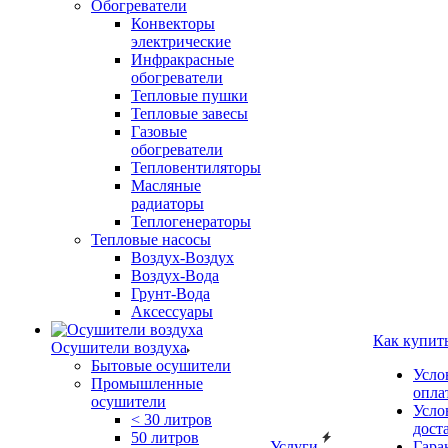
Обогреватели
Конвекторы
электрические
Инфракрасные
обогреватели
Тепловые пушки
Тепловые завесы
Газовые
обогреватели
Тепловентиляторы
Масляные
радиаторы
Теплогенераторы
Тепловые насосы
Воздух-Воздух
Воздух-Вода
Грунт-Вода
Аксессуары
Как купит
Осушители воздуха
Бытовые осушители
Усло
Промышленные
опла
осушители
Усло
< 30 литров
дост
50 литров
Услуги
Гара