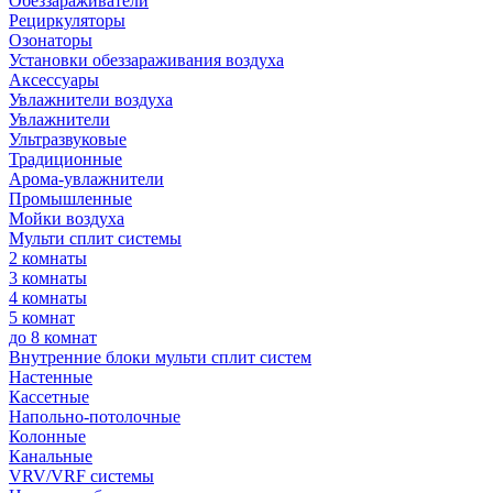
Обеззараживатели
Рециркуляторы
Озонаторы
Установки обеззараживания воздуха
Аксессуары
Увлажнители воздуха
Увлажнители
Ультразвуковые
Традиционные
Арома-увлажнители
Промышленные
Мойки воздуха
Мульти сплит системы
2 комнаты
3 комнаты
4 комнаты
5 комнат
до 8 комнат
Внутренние блоки мульти сплит систем
Настенные
Кассетные
Напольно-потолочные
Колонные
Канальные
VRV/VRF системы