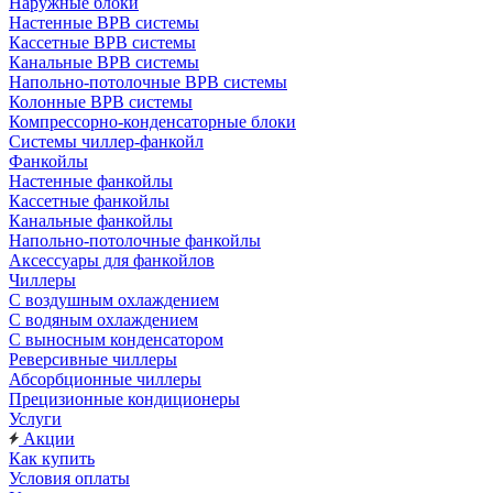
Наружные блоки
Настенные ВРВ системы
Кассетные ВРВ системы
Канальные ВРВ системы
Напольно-потолочные ВРВ системы
Колонные ВРВ системы
Компрессорно-конденсаторные блоки
Системы чиллер-фанкойл
Фанкойлы
Настенные фанкойлы
Кассетные фанкойлы
Канальные фанкойлы
Напольно-потолочные фанкойлы
Аксессуары для фанкойлов
Чиллеры
С воздушным охлаждением
С водяным охлаждением
С выносным конденсатором
Реверсивные чиллеры
Абсорбционные чиллеры
Прецизионные кондиционеры
Услуги
Акции
Как купить
Условия оплаты