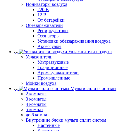
Ионизаторы воздуха
220 В
12 В
От батарейки
Обеззараживатели
Рециркуляторы
Озонаторы
Установки обеззараживания воздуха
Аксессуары
Увлажнители воздуха
Увлажнители
Ультразвуковые
Традиционные
Арома-увлажнители
Промышленные
Мойки воздуха
Мульти сплит системы
2 комнаты
3 комнаты
4 комнаты
5 комнат
до 8 комнат
Внутренние блоки мульти сплит систем
Настенные
Кассетные