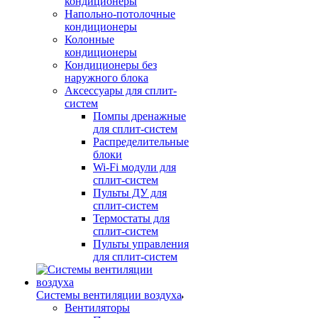
кондиционеры
Напольно-потолочные
кондиционеры
Колонные
кондиционеры
Кондиционеры без
наружного блока
Аксессуары для сплит-
систем
Помпы дренажные
для сплит-систем
Распределительные
блоки
Wi-Fi модули для
сплит-систем
Пульты ДУ для
сплит-систем
Термостаты для
сплит-систем
Пульты управления
для сплит-систем
Системы вентиляции воздуха
Вентиляторы