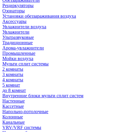
Обеззараживатели
Рециркуляторы
Озонаторы
Установки обеззараживания воздуха
Аксессуары
Увлажнители воздуха
Увлажнители
Ультразвуковые
Традиционные
Арома-увлажнители
Промышленные
Мойки воздуха
Мульти сплит системы
2 комнаты
3 комнаты
4 комнаты
5 комнат
до 8 комнат
Внутренние блоки мульти сплит систем
Настенные
Кассетные
Напольно-потолочные
Колонные
Канальные
VRV/VRF системы