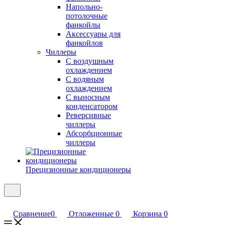
Напольно-
потолочные
фанкойлы
Аксессуары для
фанкойлов
Чиллеры
С воздушным
охлаждением
С водяным
охлаждением
С выносным
конденсатором
Реверсивные
чиллеры
Абсорбционные
чиллеры
Прецизионные кондиционеры
Сравнение
0
Отложенные
0
Корзина
0