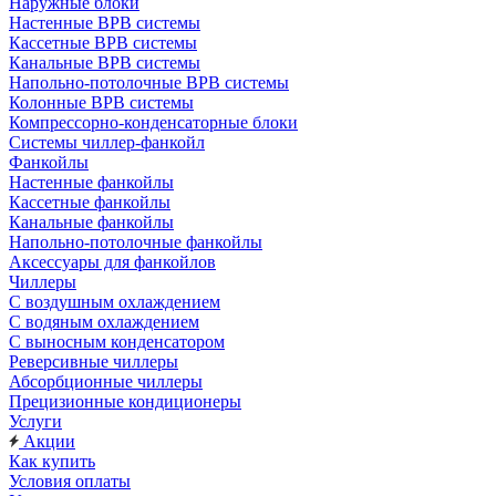
Наружные блоки
Настенные ВРВ системы
Кассетные ВРВ системы
Канальные ВРВ системы
Напольно-потолочные ВРВ системы
Колонные ВРВ системы
Компрессорно-конденсаторные блоки
Системы чиллер-фанкойл
Фанкойлы
Настенные фанкойлы
Кассетные фанкойлы
Канальные фанкойлы
Напольно-потолочные фанкойлы
Аксессуары для фанкойлов
Чиллеры
С воздушным охлаждением
С водяным охлаждением
С выносным конденсатором
Реверсивные чиллеры
Абсорбционные чиллеры
Прецизионные кондиционеры
Услуги
Акции
Как купить
Условия оплаты