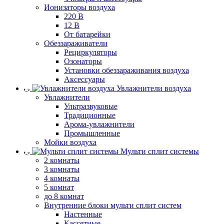
Ионизаторы воздуха
220 В
12 В
От батарейки
Обеззараживатели
Рециркуляторы
Озонаторы
Установки обеззараживания воздуха
Аксессуары
Увлажнители воздуха
Увлажнители
Ультразвуковые
Традиционные
Арома-увлажнители
Промышленные
Мойки воздуха
Мульти сплит системы
2 комнаты
3 комнаты
4 комнаты
5 комнат
до 8 комнат
Внутренние блоки мульти сплит систем
Настенные
Кассетные