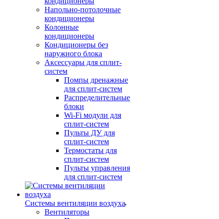
кондиционеры
Напольно-потолочные
кондиционеры
Колонные
кондиционеры
Кондиционеры без
наружного блока
Аксессуары для сплит-
систем
Помпы дренажные
для сплит-систем
Распределительные
блоки
Wi-Fi модули для
сплит-систем
Пульты ДУ для
сплит-систем
Термостаты для
сплит-систем
Пульты управления
для сплит-систем
Системы вентиляции воздуха
Вентиляторы