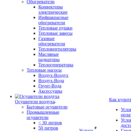
Обогреватели
Конвекторы
электрические
Инфракрасные
обогреватели
Тепловые пушки
Тепловые завесы
Газовые
обогреватели
Тепловентиляторы
Масляные
радиаторы
Теплогенераторы
Тепловые насосы
Воздух-Воздух
Воздух-Вода
Грунт-Вода
Аксессуары
Как купит
Осушители воздуха
Бытовые осушители
Усло
Промышленные
опла
осушители
Усло
< 30 литров
дост
50 литров
Услуги
Гара