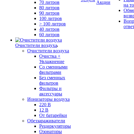
70 литров
Акции
на т
80 литров
Обме
90 литров
возв
100 литров
Вопр
> 100 литров
отве
40 литров
60 литров
Очистители воздуха
Очистители воздуха
Очистка +
Увлажнение
Cо сменными
фильтрами
Без сменных
фильтров
Фильтры и
аксессуары
Ионизаторы воздуха
220 В
12 В
От батарейки
Обеззараживатели
Рециркуляторы
Озонаторы