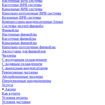
Настенные ВРВ системы
Кассетные ВРВ системы
Канальные ВРВ системы
Напольно-потолочные ВРВ системы
Колонные ВРВ системы
Компрессорно-конденсаторные блоки
Системы чиллер-фанкойл
Фанкойлы
Настенные фанкойлы
Кассетные фанкойлы
Канальные фанкойлы
Напольно-потолочные фанкойлы
Аксессуары для фанкойлов
Чиллеры
С воздушным охлаждением
С водяным охлаждением
С выносным конденсатором
Реверсивные чиллеры
Абсорбционные чиллеры
Прецизионные кондиционеры
Услуги
Акции
Как купить
Условия оплаты
Условия доставки