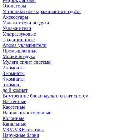
Рециркуляторы
Озонаторы
Установки обеззараживания воздуха
Аксессуары
Увлажнители воздуха
Увлажнители
Ультразвуковые
Традиционные
Арома-увлажнители
Промышленные
Мойки воздуха
Мульти сплит системы
2 комнаты
3 комнаты
4 комнаты
5 комнат
до 8 комнат
Внутренние блоки мульти сплит систем
Настенные
Кассетные
Напольно-потолочные
Колонные
Канальные
VRV/VRF системы
Наружные блоки