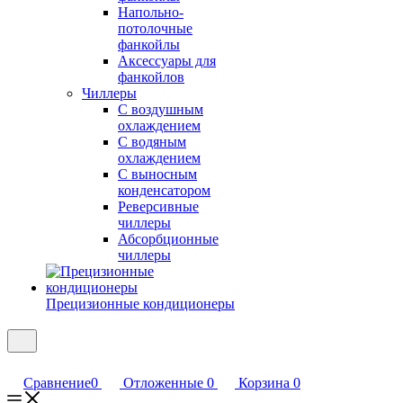
Напольно-
потолочные
фанкойлы
Аксессуары для
фанкойлов
Чиллеры
С воздушным
охлаждением
С водяным
охлаждением
С выносным
конденсатором
Реверсивные
чиллеры
Абсорбционные
чиллеры
Прецизионные кондиционеры
Сравнение
0
Отложенные
0
Корзина
0