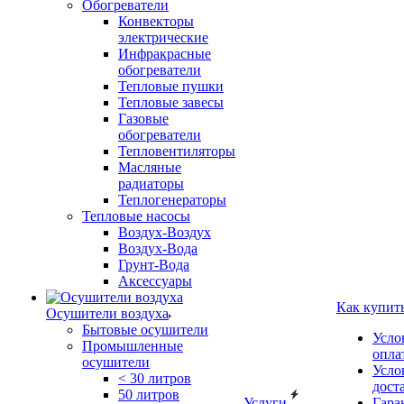
Обогреватели
Конвекторы
электрические
Инфракрасные
обогреватели
Тепловые пушки
Тепловые завесы
Газовые
обогреватели
Тепловентиляторы
Масляные
радиаторы
Теплогенераторы
Тепловые насосы
Воздух-Воздух
Воздух-Вода
Грунт-Вода
Аксессуары
Как купит
Осушители воздуха
Бытовые осушители
Усло
Промышленные
опла
осушители
Усло
< 30 литров
дост
50 литров
Услуги
Гара