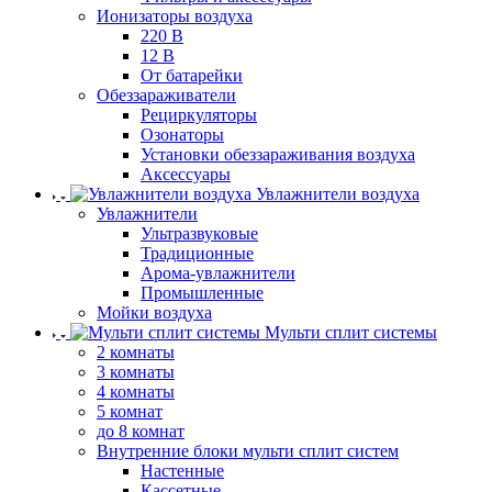
Ионизаторы воздуха
220 В
12 В
От батарейки
Обеззараживатели
Рециркуляторы
Озонаторы
Установки обеззараживания воздуха
Аксессуары
Увлажнители воздуха
Увлажнители
Ультразвуковые
Традиционные
Арома-увлажнители
Промышленные
Мойки воздуха
Мульти сплит системы
2 комнаты
3 комнаты
4 комнаты
5 комнат
до 8 комнат
Внутренние блоки мульти сплит систем
Настенные
Кассетные