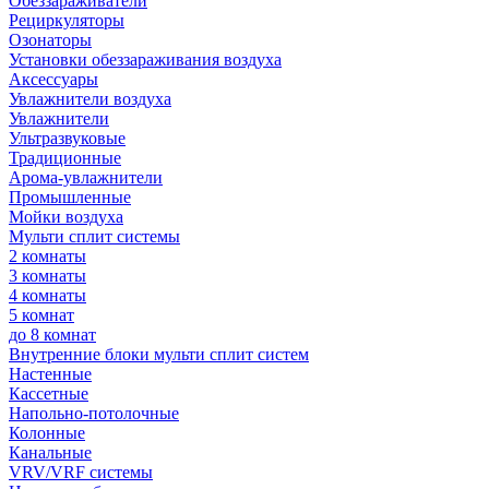
Обеззараживатели
Рециркуляторы
Озонаторы
Установки обеззараживания воздуха
Аксессуары
Увлажнители воздуха
Увлажнители
Ультразвуковые
Традиционные
Арома-увлажнители
Промышленные
Мойки воздуха
Мульти сплит системы
2 комнаты
3 комнаты
4 комнаты
5 комнат
до 8 комнат
Внутренние блоки мульти сплит систем
Настенные
Кассетные
Напольно-потолочные
Колонные
Канальные
VRV/VRF системы