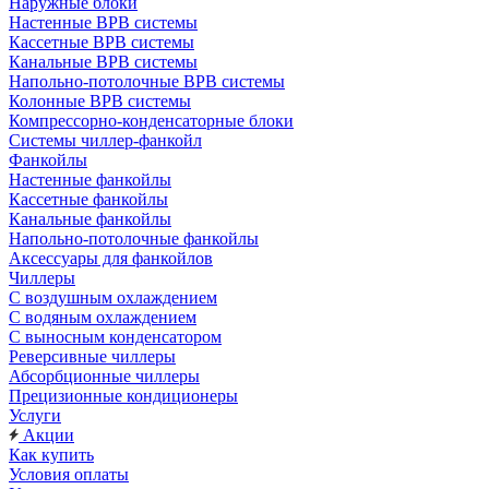
Наружные блоки
Настенные ВРВ системы
Кассетные ВРВ системы
Канальные ВРВ системы
Напольно-потолочные ВРВ системы
Колонные ВРВ системы
Компрессорно-конденсаторные блоки
Системы чиллер-фанкойл
Фанкойлы
Настенные фанкойлы
Кассетные фанкойлы
Канальные фанкойлы
Напольно-потолочные фанкойлы
Аксессуары для фанкойлов
Чиллеры
С воздушным охлаждением
С водяным охлаждением
С выносным конденсатором
Реверсивные чиллеры
Абсорбционные чиллеры
Прецизионные кондиционеры
Услуги
Акции
Как купить
Условия оплаты