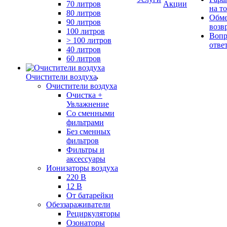
70 литров
Акции
на т
80 литров
Обме
90 литров
возв
100 литров
Вопр
> 100 литров
отве
40 литров
60 литров
Очистители воздуха
Очистители воздуха
Очистка +
Увлажнение
Cо сменными
фильтрами
Без сменных
фильтров
Фильтры и
аксессуары
Ионизаторы воздуха
220 В
12 В
От батарейки
Обеззараживатели
Рециркуляторы
Озонаторы