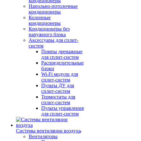
кондиционеры
Напольно-потолочные
кондиционеры
Колонные
кондиционеры
Кондиционеры без
наружного блока
Аксессуары для сплит-
систем
Помпы дренажные
для сплит-систем
Распределительные
блоки
Wi-Fi модули для
сплит-систем
Пульты ДУ для
сплит-систем
Термостаты для
сплит-систем
Пульты управления
для сплит-систем
Системы вентиляции воздуха
Вентиляторы