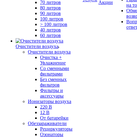
70 литров
Акции
на т
80 литров
Обме
90 литров
возв
100 литров
Вопр
> 100 литров
отве
40 литров
60 литров
Очистители воздуха
Очистители воздуха
Очистка +
Увлажнение
Cо сменными
фильтрами
Без сменных
фильтров
Фильтры и
аксессуары
Ионизаторы воздуха
220 В
12 В
От батарейки
Обеззараживатели
Рециркуляторы
Озонаторы