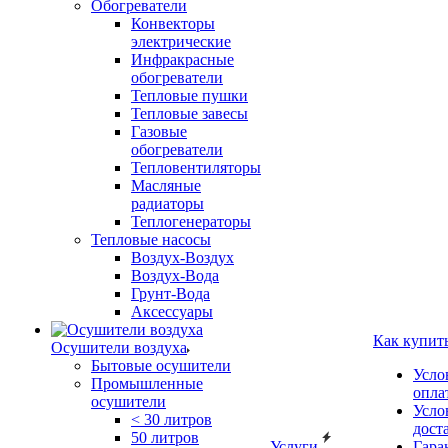
Обогреватели
Конвекторы
электрические
Инфракрасные
обогреватели
Тепловые пушки
Тепловые завесы
Газовые
обогреватели
Тепловентиляторы
Масляные
радиаторы
Теплогенераторы
Тепловые насосы
Воздух-Воздух
Воздух-Вода
Грунт-Вода
Аксессуары
Как купит
Осушители воздуха
Бытовые осушители
Усло
Промышленные
опла
осушители
Усло
< 30 литров
дост
50 литров
Услуги
Гара