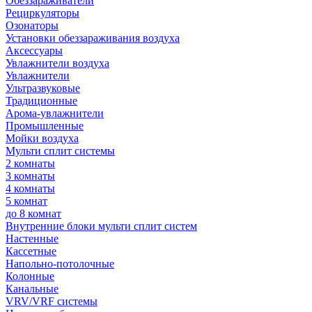
Обеззараживатели
Рециркуляторы
Озонаторы
Установки обеззараживания воздуха
Аксессуары
Увлажнители воздуха
Увлажнители
Ультразвуковые
Традиционные
Арома-увлажнители
Промышленные
Мойки воздуха
Мульти сплит системы
2 комнаты
3 комнаты
4 комнаты
5 комнат
до 8 комнат
Внутренние блоки мульти сплит систем
Настенные
Кассетные
Напольно-потолочные
Колонные
Канальные
VRV/VRF системы