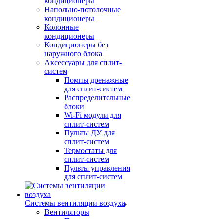
кондиционеры
Напольно-потолочные
кондиционеры
Колонные
кондиционеры
Кондиционеры без
наружного блока
Аксессуары для сплит-
систем
Помпы дренажные
для сплит-систем
Распределительные
блоки
Wi-Fi модули для
сплит-систем
Пульты ДУ для
сплит-систем
Термостаты для
сплит-систем
Пульты управления
для сплит-систем
Системы вентиляции воздуха
Вентиляторы