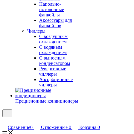
Напольно-
потолочные
фанкойлы
Аксессуары для
фанкойлов
Чиллеры
С воздушным
охлаждением
С водяным
охлаждением
С выносным
конденсатором
Реверсивные
чиллеры
Абсорбционные
чиллеры
Прецизионные кондиционеры
Сравнение
0
Отложенные
0
Корзина
0