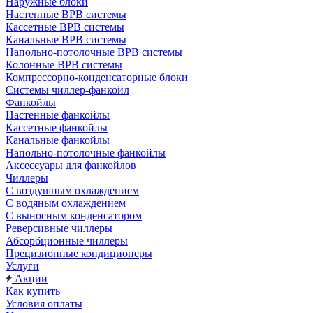
Наружные блоки
Настенные ВРВ системы
Кассетные ВРВ системы
Канальные ВРВ системы
Напольно-потолочные ВРВ системы
Колонные ВРВ системы
Компрессорно-конденсаторные блоки
Системы чиллер-фанкойл
Фанкойлы
Настенные фанкойлы
Кассетные фанкойлы
Канальные фанкойлы
Напольно-потолочные фанкойлы
Аксессуары для фанкойлов
Чиллеры
С воздушным охлаждением
С водяным охлаждением
С выносным конденсатором
Реверсивные чиллеры
Абсорбционные чиллеры
Прецизионные кондиционеры
Услуги
Акции
Как купить
Условия оплаты