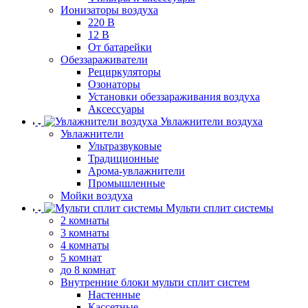
Ионизаторы воздуха
220 В
12 В
От батарейки
Обеззараживатели
Рециркуляторы
Озонаторы
Установки обеззараживания воздуха
Аксессуары
Увлажнители воздуха
Увлажнители
Ультразвуковые
Традиционные
Арома-увлажнители
Промышленные
Мойки воздуха
Мульти сплит системы
2 комнаты
3 комнаты
4 комнаты
5 комнат
до 8 комнат
Внутренние блоки мульти сплит систем
Настенные
Кассетные