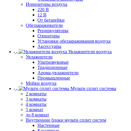
Ионизаторы воздуха
220 В
12 В
От батарейки
Обеззараживатели
Рециркуляторы
Озонаторы
Установки обеззараживания воздуха
Аксессуары
Увлажнители воздуха
Увлажнители
Ультразвуковые
Традиционные
Арома-увлажнители
Промышленные
Мойки воздуха
Мульти сплит системы
2 комнаты
3 комнаты
4 комнаты
5 комнат
до 8 комнат
Внутренние блоки мульти сплит систем
Настенные
Кассетные