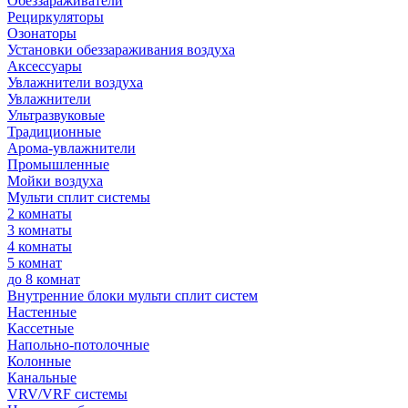
Обеззараживатели
Рециркуляторы
Озонаторы
Установки обеззараживания воздуха
Аксессуары
Увлажнители воздуха
Увлажнители
Ультразвуковые
Традиционные
Арома-увлажнители
Промышленные
Мойки воздуха
Мульти сплит системы
2 комнаты
3 комнаты
4 комнаты
5 комнат
до 8 комнат
Внутренние блоки мульти сплит систем
Настенные
Кассетные
Напольно-потолочные
Колонные
Канальные
VRV/VRF системы