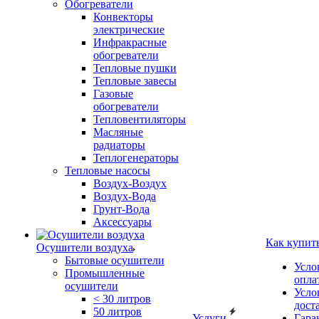
Обогреватели
Конвекторы
электрические
Инфракрасные
обогреватели
Тепловые пушки
Тепловые завесы
Газовые
обогреватели
Тепловентиляторы
Масляные
радиаторы
Теплогенераторы
Тепловые насосы
Воздух-Воздух
Воздух-Вода
Грунт-Вода
Аксессуары
Как купит
Осушители воздуха
Бытовые осушители
Усло
Промышленные
опла
осушители
Усло
< 30 литров
дост
50 литров
Услуги
Гара