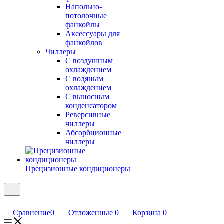
Напольно-
потолочные
фанкойлы
Аксессуары для
фанкойлов
Чиллеры
С воздушным
охлаждением
С водяным
охлаждением
С выносным
конденсатором
Реверсивные
чиллеры
Абсорбционные
чиллеры
Прецизионные кондиционеры
Сравнение
0
Отложенные
0
Корзина
0