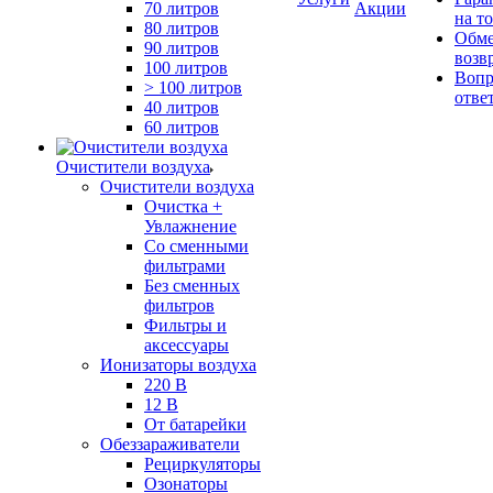
70 литров
Акции
на т
80 литров
Обме
90 литров
возв
100 литров
Вопр
> 100 литров
отве
40 литров
60 литров
Очистители воздуха
Очистители воздуха
Очистка +
Увлажнение
Cо сменными
фильтрами
Без сменных
фильтров
Фильтры и
аксессуары
Ионизаторы воздуха
220 В
12 В
От батарейки
Обеззараживатели
Рециркуляторы
Озонаторы