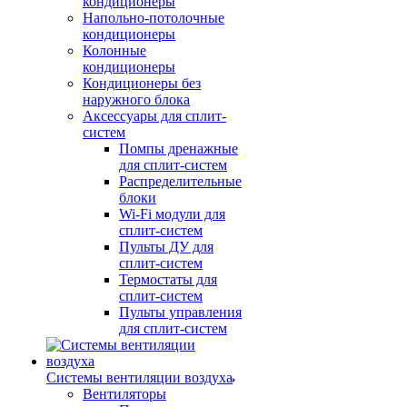
кондиционеры
Напольно-потолочные
кондиционеры
Колонные
кондиционеры
Кондиционеры без
наружного блока
Аксессуары для сплит-
систем
Помпы дренажные
для сплит-систем
Распределительные
блоки
Wi-Fi модули для
сплит-систем
Пульты ДУ для
сплит-систем
Термостаты для
сплит-систем
Пульты управления
для сплит-систем
Системы вентиляции воздуха
Вентиляторы