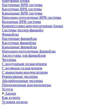
Наружные блоки
Настенные ВРВ системы
Кассетные ВРВ системы
Канальные ВРВ системы
Напольно-потолочные ВРВ системы
Колонные ВРВ системы
Компрессорно-конденсаторные блоки
Системы чиллер-фанкойл
Фанкойлы
Настенные фанкойлы
Кассетные фанкойлы
Канальные фанкойлы
Напольно-потолочные фанкойлы
Аксессуары для фанкойлов
Чиллеры
С воздушным охлаждением
С водяным охлаждением
С выносным конденсатором
Реверсивные чиллеры
Абсорбционные чиллеры
Прецизионные кондиционеры
Услуги
Акции
Как купить
Условия оплаты