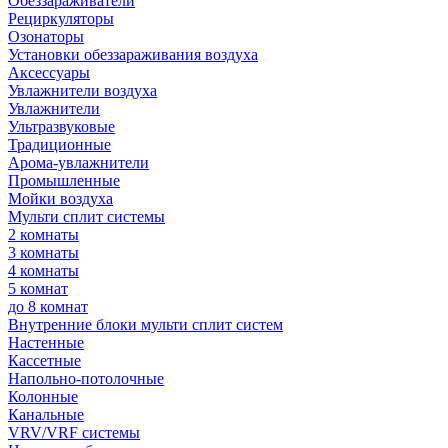
Обеззараживатели
Рециркуляторы
Озонаторы
Установки обеззараживания воздуха
Аксессуары
Увлажнители воздуха
Увлажнители
Ультразвуковые
Традиционные
Арома-увлажнители
Промышленные
Мойки воздуха
Мульти сплит системы
2 комнаты
3 комнаты
4 комнаты
5 комнат
до 8 комнат
Внутренние блоки мульти сплит систем
Настенные
Кассетные
Напольно-потолочные
Колонные
Канальные
VRV/VRF системы