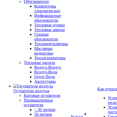
Обогреватели
Конвекторы
электрические
Инфракрасные
обогреватели
Тепловые пушки
Тепловые завесы
Газовые
обогреватели
Тепловентиляторы
Масляные
радиаторы
Теплогенераторы
Тепловые насосы
Воздух-Воздух
Воздух-Вода
Грунт-Вода
Аксессуары
Как купит
Осушители воздуха
Бытовые осушители
Усло
Промышленные
опла
осушители
Усло
< 30 литров
дост
50 литров
Услуги
Гара