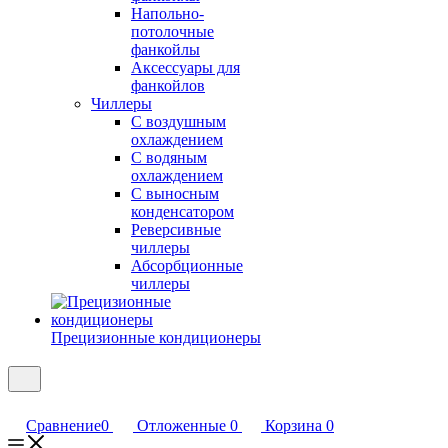
Напольно-
потолочные
фанкойлы
Аксессуары для
фанкойлов
Чиллеры
С воздушным
охлаждением
С водяным
охлаждением
С выносным
конденсатором
Реверсивные
чиллеры
Абсорбционные
чиллеры
Прецизионные кондиционеры
Сравнение
0
Отложенные
0
Корзина
0