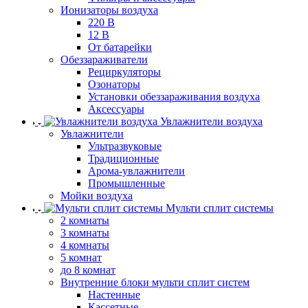
Ионизаторы воздуха
220 В
12 В
От батарейки
Обеззараживатели
Рециркуляторы
Озонаторы
Установки обеззараживания воздуха
Аксессуары
Увлажнители воздуха
Увлажнители
Ультразвуковые
Традиционные
Арома-увлажнители
Промышленные
Мойки воздуха
Мульти сплит системы
2 комнаты
3 комнаты
4 комнаты
5 комнат
до 8 комнат
Внутренние блоки мульти сплит систем
Настенные
Кассетные