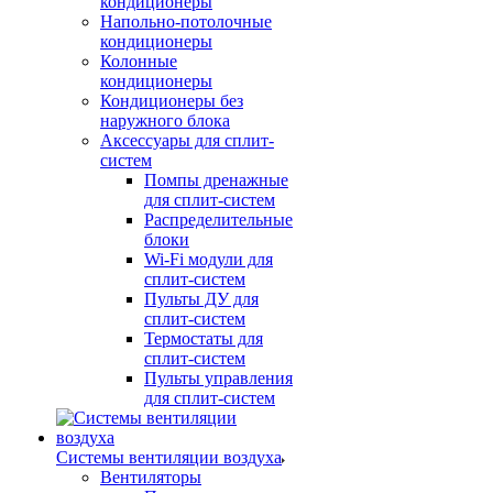
кондиционеры
Напольно-потолочные
кондиционеры
Колонные
кондиционеры
Кондиционеры без
наружного блока
Аксессуары для сплит-
систем
Помпы дренажные
для сплит-систем
Распределительные
блоки
Wi-Fi модули для
сплит-систем
Пульты ДУ для
сплит-систем
Термостаты для
сплит-систем
Пульты управления
для сплит-систем
Системы вентиляции воздуха
Вентиляторы