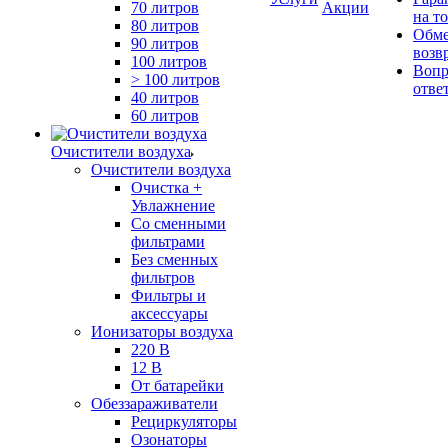
70 литров
Акции
на т
80 литров
Обме
90 литров
возв
100 литров
Вопр
> 100 литров
отве
40 литров
60 литров
Очистители воздуха
Очистители воздуха
Очистка +
Увлажнение
Cо сменными
фильтрами
Без сменных
фильтров
Фильтры и
аксессуары
Ионизаторы воздуха
220 В
12 В
От батарейки
Обеззараживатели
Рециркуляторы
Озонаторы