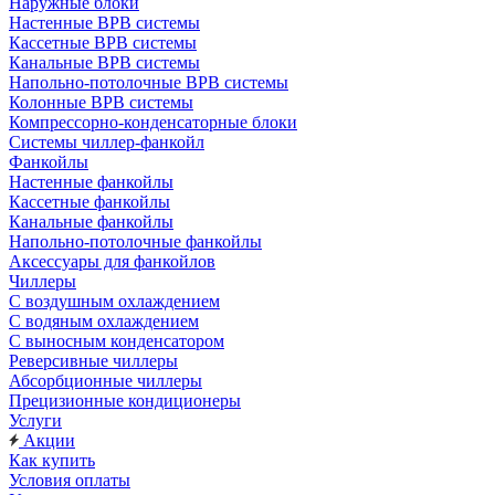
Наружные блоки
Настенные ВРВ системы
Кассетные ВРВ системы
Канальные ВРВ системы
Напольно-потолочные ВРВ системы
Колонные ВРВ системы
Компрессорно-конденсаторные блоки
Системы чиллер-фанкойл
Фанкойлы
Настенные фанкойлы
Кассетные фанкойлы
Канальные фанкойлы
Напольно-потолочные фанкойлы
Аксессуары для фанкойлов
Чиллеры
С воздушным охлаждением
С водяным охлаждением
С выносным конденсатором
Реверсивные чиллеры
Абсорбционные чиллеры
Прецизионные кондиционеры
Услуги
Акции
Как купить
Условия оплаты