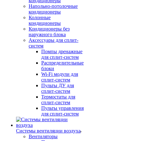
кондиционеры
Напольно-потолочные
кондиционеры
Колонные
кондиционеры
Кондиционеры без
наружного блока
Аксессуары для сплит-
систем
Помпы дренажные
для сплит-систем
Распределительные
блоки
Wi-Fi модули для
сплит-систем
Пульты ДУ для
сплит-систем
Термостаты для
сплит-систем
Пульты управления
для сплит-систем
Системы вентиляции воздуха
Вентиляторы