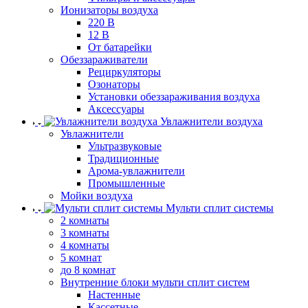
Ионизаторы воздуха
220 В
12 В
От батарейки
Обеззараживатели
Рециркуляторы
Озонаторы
Установки обеззараживания воздуха
Аксессуары
Увлажнители воздуха
Увлажнители
Ультразвуковые
Традиционные
Арома-увлажнители
Промышленные
Мойки воздуха
Мульти сплит системы
2 комнаты
3 комнаты
4 комнаты
5 комнат
до 8 комнат
Внутренние блоки мульти сплит систем
Настенные
Кассетные