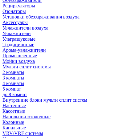
Обеззараживатели
Рециркуляторы
Озонаторы
Установки обеззараживания воздуха
Аксессуары
Увлажнители воздуха
Увлажнители
Ультразвуковые
Традиционные
Арома-увлажнители
Промышленные
Мойки воздуха
Мульти сплит системы
2 комнаты
3 комнаты
4 комнаты
5 комнат
до 8 комнат
Внутренние блоки мульти сплит систем
Настенные
Кассетные
Напольно-потолочные
Колонные
Канальные
VRV/VRF системы