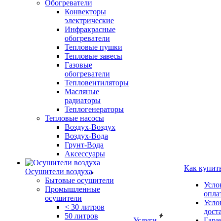
Обогреватели
Конвекторы
электрические
Инфракрасные
обогреватели
Тепловые пушки
Тепловые завесы
Газовые
обогреватели
Тепловентиляторы
Масляные
радиаторы
Теплогенераторы
Тепловые насосы
Воздух-Воздух
Воздух-Вода
Грунт-Вода
Аксессуары
Как купит
Осушители воздуха
Бытовые осушители
Усло
Промышленные
опла
осушители
Усло
< 30 литров
дост
50 литров
Услуги
Гара