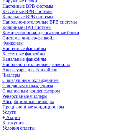
Наружные блоки
Настенные ВРВ системы
Кассетные ВРВ системы
Канальные ВРВ системы
Напольно-потолочные ВРВ системы
Колонные ВРВ системы
Компрессорно-конденсаторные блоки
Системы чиллер-фанкойл
Фанкойлы
Настенные фанкойлы
Кассетные фанкойлы
Канальные фанкойлы
Напольно-потолочные фанкойлы
Аксессуары для фанкойлов
Чиллеры
С воздушным охлаждением
С водяным охлаждением
С выносным конденсатором
Реверсивные чиллеры
Абсорбционные чиллеры
Прецизионные кондиционеры
Услуги
Акции
Как купить
Условия оплаты