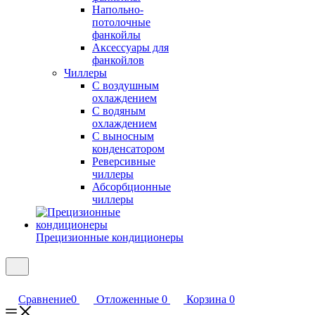
Напольно-
потолочные
фанкойлы
Аксессуары для
фанкойлов
Чиллеры
С воздушным
охлаждением
С водяным
охлаждением
С выносным
конденсатором
Реверсивные
чиллеры
Абсорбционные
чиллеры
Прецизионные кондиционеры
Сравнение
0
Отложенные
0
Корзина
0