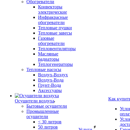
Обогреватели
Конвекторы
электрические
Инфракрасные
обогреватели
Тепловые пушки
Тепловые завесы
Газовые
обогреватели
Тепловентиляторы
Масляные
радиаторы
Теплогенераторы
Тепловые насосы
Воздух-Воздух
Воздух-Вода
Грунт-Вода
Аксессуары
Как купит
Осушители воздуха
Бытовые осушители
Усло
Промышленные
опла
осушители
Усло
< 30 литров
дост
50 литров
Услуги
Гара