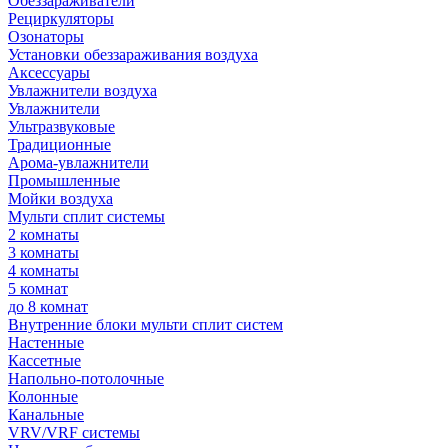
Обеззараживатели
Рециркуляторы
Озонаторы
Установки обеззараживания воздуха
Аксессуары
Увлажнители воздуха
Увлажнители
Ультразвуковые
Традиционные
Арома-увлажнители
Промышленные
Мойки воздуха
Мульти сплит системы
2 комнаты
3 комнаты
4 комнаты
5 комнат
до 8 комнат
Внутренние блоки мульти сплит систем
Настенные
Кассетные
Напольно-потолочные
Колонные
Канальные
VRV/VRF системы