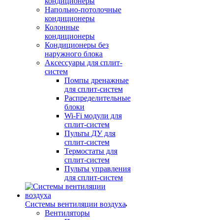
кондиционеры
Напольно-потолочные
кондиционеры
Колонные
кондиционеры
Кондиционеры без
наружного блока
Аксессуары для сплит-
систем
Помпы дренажные
для сплит-систем
Распределительные
блоки
Wi-Fi модули для
сплит-систем
Пульты ДУ для
сплит-систем
Термостаты для
сплит-систем
Пульты управления
для сплит-систем
Системы вентиляции воздуха
Вентиляторы