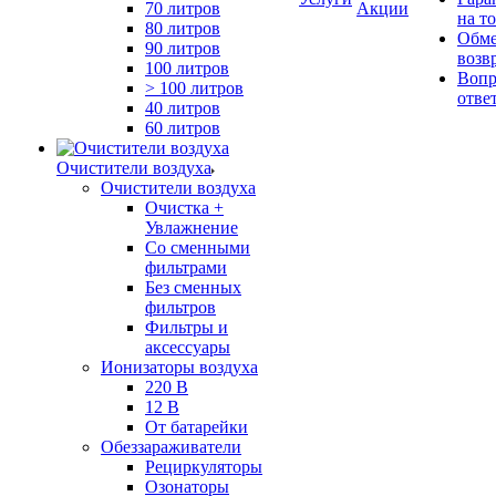
70 литров
Акции
на т
80 литров
Обме
90 литров
возв
100 литров
Вопр
> 100 литров
отве
40 литров
60 литров
Очистители воздуха
Очистители воздуха
Очистка +
Увлажнение
Cо сменными
фильтрами
Без сменных
фильтров
Фильтры и
аксессуары
Ионизаторы воздуха
220 В
12 В
От батарейки
Обеззараживатели
Рециркуляторы
Озонаторы