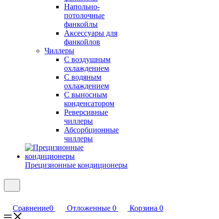
Напольно-
потолочные
фанкойлы
Аксессуары для
фанкойлов
Чиллеры
С воздушным
охлаждением
С водяным
охлаждением
С выносным
конденсатором
Реверсивные
чиллеры
Абсорбционные
чиллеры
Прецизионные кондиционеры
Сравнение
0
Отложенные
0
Корзина
0