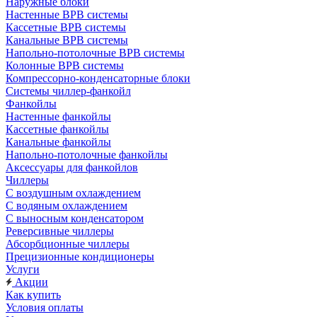
Наружные блоки
Настенные ВРВ системы
Кассетные ВРВ системы
Канальные ВРВ системы
Напольно-потолочные ВРВ системы
Колонные ВРВ системы
Компрессорно-конденсаторные блоки
Системы чиллер-фанкойл
Фанкойлы
Настенные фанкойлы
Кассетные фанкойлы
Канальные фанкойлы
Напольно-потолочные фанкойлы
Аксессуары для фанкойлов
Чиллеры
С воздушным охлаждением
С водяным охлаждением
С выносным конденсатором
Реверсивные чиллеры
Абсорбционные чиллеры
Прецизионные кондиционеры
Услуги
Акции
Как купить
Условия оплаты