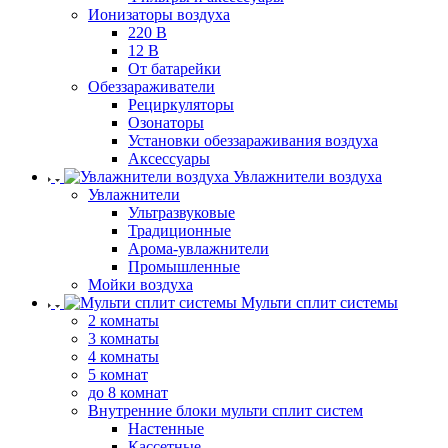
Ионизаторы воздуха
220 В
12 В
От батарейки
Обеззараживатели
Рециркуляторы
Озонаторы
Установки обеззараживания воздуха
Аксессуары
Увлажнители воздуха
Увлажнители
Ультразвуковые
Традиционные
Арома-увлажнители
Промышленные
Мойки воздуха
Мульти сплит системы
2 комнаты
3 комнаты
4 комнаты
5 комнат
до 8 комнат
Внутренние блоки мульти сплит систем
Настенные
Кассетные