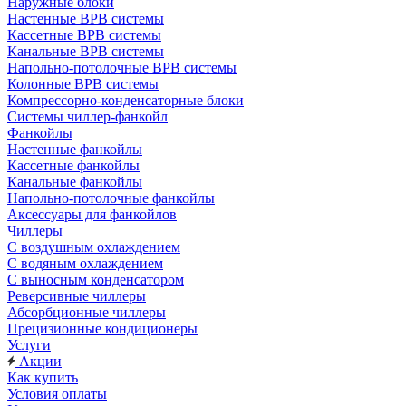
Наружные блоки
Настенные ВРВ системы
Кассетные ВРВ системы
Канальные ВРВ системы
Напольно-потолочные ВРВ системы
Колонные ВРВ системы
Компрессорно-конденсаторные блоки
Системы чиллер-фанкойл
Фанкойлы
Настенные фанкойлы
Кассетные фанкойлы
Канальные фанкойлы
Напольно-потолочные фанкойлы
Аксессуары для фанкойлов
Чиллеры
С воздушным охлаждением
С водяным охлаждением
С выносным конденсатором
Реверсивные чиллеры
Абсорбционные чиллеры
Прецизионные кондиционеры
Услуги
Акции
Как купить
Условия оплаты