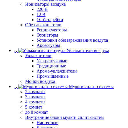
Ионизаторы воздуха
220 В
12 В
От батарейки
Обеззараживатели
Рециркуляторы
Озонаторы
Установки обеззараживания воздуха
Аксессуары
Увлажнители воздуха
Увлажнители
Ультразвуковые
Традиционные
Арома-увлажнители
Промышленные
Мойки воздуха
Мульти сплит системы
2 комнаты
3 комнаты
4 комнаты
5 комнат
до 8 комнат
Внутренние блоки мульти сплит систем
Настенные
Кассетные