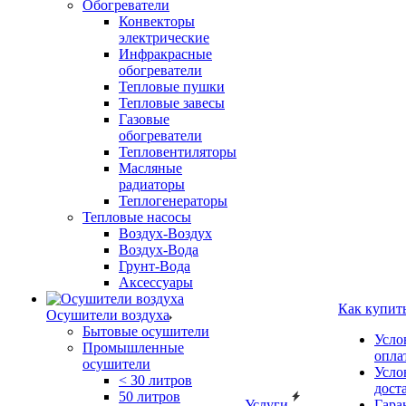
Обогреватели
Конвекторы
электрические
Инфракрасные
обогреватели
Тепловые пушки
Тепловые завесы
Газовые
обогреватели
Тепловентиляторы
Масляные
радиаторы
Теплогенераторы
Тепловые насосы
Воздух-Воздух
Воздух-Вода
Грунт-Вода
Аксессуары
Как купит
Осушители воздуха
Бытовые осушители
Усло
Промышленные
опла
осушители
Усло
< 30 литров
дост
50 литров
Услуги
Гара