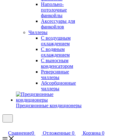
Напольно-
потолочные
фанкойлы
Аксессуары для
фанкойлов
Чиллеры
С воздушным
охлаждением
С водяным
охлаждением
С выносным
конденсатором
Реверсивные
чиллеры
Абсорбционные
чиллеры
Прецизионные кондиционеры
Сравнение
0
Отложенные
0
Корзина
0