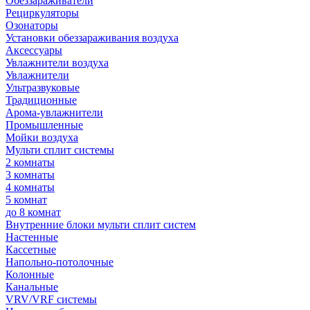
Обеззараживатели
Рециркуляторы
Озонаторы
Установки обеззараживания воздуха
Аксессуары
Увлажнители воздуха
Увлажнители
Ультразвуковые
Традиционные
Арома-увлажнители
Промышленные
Мойки воздуха
Мульти сплит системы
2 комнаты
3 комнаты
4 комнаты
5 комнат
до 8 комнат
Внутренние блоки мульти сплит систем
Настенные
Кассетные
Напольно-потолочные
Колонные
Канальные
VRV/VRF системы