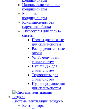
кондиционеры
Напольно-потолочные
кондиционеры
Колонные
кондиционеры
Кондиционеры без
наружного блока
Аксессуары для сплит-
систем
Помпы дренажные
для сплит-систем
Распределительные
блоки
Wi-Fi модули для
сплит-систем
Пульты ДУ для
сплит-систем
Термостаты для
сплит-систем
Пульты управления
для сплит-систем
Системы вентиляции воздуха
Вентиляторы