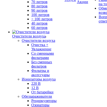
70 литров
Акции
на т
80 литров
Обме
90 литров
возв
100 литров
Вопр
> 100 литров
отве
40 литров
60 литров
Очистители воздуха
Очистители воздуха
Очистка +
Увлажнение
Cо сменными
фильтрами
Без сменных
фильтров
Фильтры и
аксессуары
Ионизаторы воздуха
220 В
12 В
От батарейки
Обеззараживатели
Рециркуляторы
Озонаторы