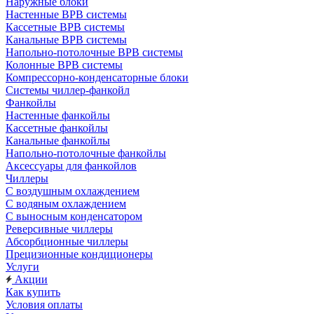
Наружные блоки
Настенные ВРВ системы
Кассетные ВРВ системы
Канальные ВРВ системы
Напольно-потолочные ВРВ системы
Колонные ВРВ системы
Компрессорно-конденсаторные блоки
Системы чиллер-фанкойл
Фанкойлы
Настенные фанкойлы
Кассетные фанкойлы
Канальные фанкойлы
Напольно-потолочные фанкойлы
Аксессуары для фанкойлов
Чиллеры
С воздушным охлаждением
С водяным охлаждением
С выносным конденсатором
Реверсивные чиллеры
Абсорбционные чиллеры
Прецизионные кондиционеры
Услуги
Акции
Как купить
Условия оплаты