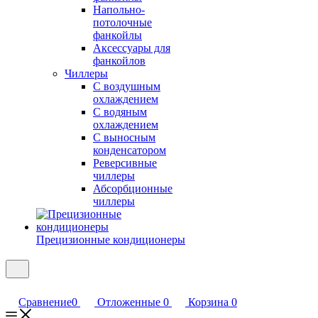
Напольно-
потолочные
фанкойлы
Аксессуары для
фанкойлов
Чиллеры
С воздушным
охлаждением
С водяным
охлаждением
С выносным
конденсатором
Реверсивные
чиллеры
Абсорбционные
чиллеры
Прецизионные кондиционеры
Сравнение
0
Отложенные
0
Корзина
0