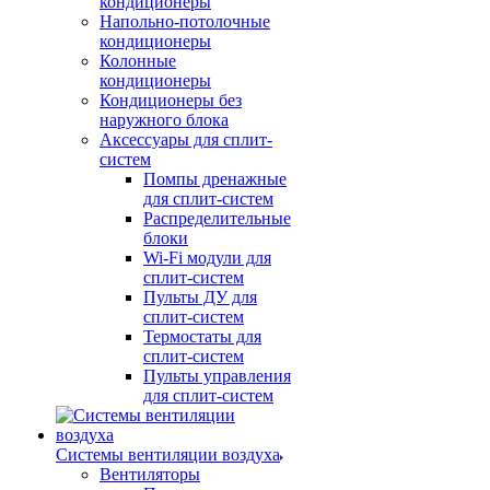
кондиционеры
Напольно-потолочные
кондиционеры
Колонные
кондиционеры
Кондиционеры без
наружного блока
Аксессуары для сплит-
систем
Помпы дренажные
для сплит-систем
Распределительные
блоки
Wi-Fi модули для
сплит-систем
Пульты ДУ для
сплит-систем
Термостаты для
сплит-систем
Пульты управления
для сплит-систем
Системы вентиляции воздуха
Вентиляторы