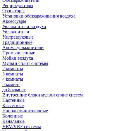
Обеззараживатели
Рециркуляторы
Озонаторы
Установки обеззараживания воздуха
Аксессуары
Увлажнители воздуха
Увлажнители
Ультразвуковые
Традиционные
Арома-увлажнители
Промышленные
Мойки воздуха
Мульти сплит системы
2 комнаты
3 комнаты
4 комнаты
5 комнат
до 8 комнат
Внутренние блоки мульти сплит систем
Настенные
Кассетные
Напольно-потолочные
Колонные
Канальные
VRV/VRF системы