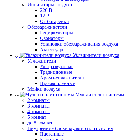
Ионизаторы воздуха
220 В
12 В
От батарейки
Обеззараживатели
Рециркуляторы
Озонаторы
Установки обеззараживания воздуха
Аксессуары
Увлажнители воздуха
Увлажнители
Ультразвуковые
Традиционные
Арома-увлажнители
Промышленные
Мойки воздуха
Мульти сплит системы
2 комнаты
3 комнаты
4 комнаты
5 комнат
до 8 комнат
Внутренние блоки мульти сплит систем
Настенные
Кассетные