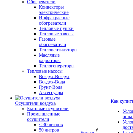
Обогреватели
Конвекторы
электрические
Инфракрасные
обогреватели
Тепловые пушки
Тепловые завесы
Газовые
обогреватели
Тепловентиляторы
Масляные
радиаторы
Теплогенераторы
Тепловые насосы
Воздух-Воздух
Воздух-Вода
Грунт-Вода
Аксессуары
Как купит
Осушители воздуха
Бытовые осушители
Усло
Промышленные
опла
осушители
Усло
< 30 литров
дост
50 литров
Услуги
Гара