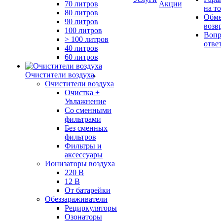
70 литров
Акции
на т
80 литров
Обме
90 литров
возв
100 литров
Вопр
> 100 литров
отве
40 литров
60 литров
Очистители воздуха
Очистители воздуха
Очистка +
Увлажнение
Cо сменными
фильтрами
Без сменных
фильтров
Фильтры и
аксессуары
Ионизаторы воздуха
220 В
12 В
От батарейки
Обеззараживатели
Рециркуляторы
Озонаторы