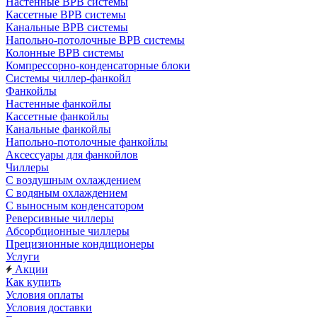
Настенные ВРВ системы
Кассетные ВРВ системы
Канальные ВРВ системы
Напольно-потолочные ВРВ системы
Колонные ВРВ системы
Компрессорно-конденсаторные блоки
Системы чиллер-фанкойл
Фанкойлы
Настенные фанкойлы
Кассетные фанкойлы
Канальные фанкойлы
Напольно-потолочные фанкойлы
Аксессуары для фанкойлов
Чиллеры
С воздушным охлаждением
С водяным охлаждением
С выносным конденсатором
Реверсивные чиллеры
Абсорбционные чиллеры
Прецизионные кондиционеры
Услуги
Акции
Как купить
Условия оплаты
Условия доставки