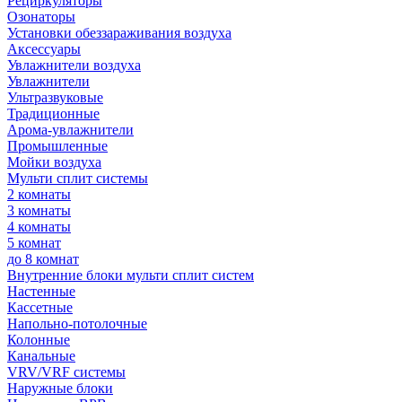
Рециркуляторы
Озонаторы
Установки обеззараживания воздуха
Аксессуары
Увлажнители воздуха
Увлажнители
Ультразвуковые
Традиционные
Арома-увлажнители
Промышленные
Мойки воздуха
Мульти сплит системы
2 комнаты
3 комнаты
4 комнаты
5 комнат
до 8 комнат
Внутренние блоки мульти сплит систем
Настенные
Кассетные
Напольно-потолочные
Колонные
Канальные
VRV/VRF системы
Наружные блоки