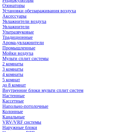
Рециркуляторы
Озонаторы
Установки обеззараживания воздуха
Аксессуары
Увлажнители воздуха
Увлажнители
Ультразвуковые
Традиционные
Арома-увлажнители
Промышленные
Мойки воздуха
Мульти сплит системы
2 комнаты
3 комнаты
4 комнаты
5 комнат
до 8 комнат
Внутренние блоки мульти сплит систем
Настенные
Кассетные
Напольно-потолочные
Колонные
Канальные
VRV/VRF системы
Наружные блоки