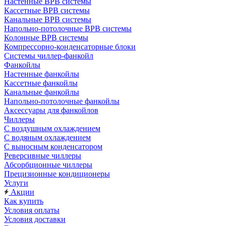
Настенные ВРВ системы
Кассетные ВРВ системы
Канальные ВРВ системы
Напольно-потолочные ВРВ системы
Колонные ВРВ системы
Компрессорно-конденсаторные блоки
Системы чиллер-фанкойл
Фанкойлы
Настенные фанкойлы
Кассетные фанкойлы
Канальные фанкойлы
Напольно-потолочные фанкойлы
Аксессуары для фанкойлов
Чиллеры
С воздушным охлаждением
С водяным охлаждением
С выносным конденсатором
Реверсивные чиллеры
Абсорбционные чиллеры
Прецизионные кондиционеры
Услуги
Акции
Как купить
Условия оплаты
Условия доставки