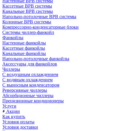
Настенные ВРВ системы
Кассетные ВРВ системы
Канальные ВРВ системы
Напольно-потолочные ВРВ системы
Колонные ВРВ системы
Компрессорно-конденсаторные блоки
Системы чиллер-фанкойл
Фанкойлы
Настенные фанкойлы
Кассетные фанкойлы
Канальные фанкойлы
Напольно-потолочные фанкойлы
Аксессуары для фанкойлов
Чиллеры
С воздушным охлаждением
С водяным охлаждением
С выносным конденсатором
Реверсивные чиллеры
Абсорбционные чиллеры
Прецизионные кондиционеры
Услуги
Акции
Как купить
Условия оплаты
Условия доставки