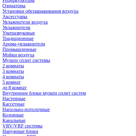
Рециркуляторы
Озонаторы
Установки обеззараживания воздуха
Аксессуары
Увлажнители воздуха
Увлажнители
Ультразвуковые
Традиционные
Арома-увлажнители
Промышленные
Мойки воздуха
Мульти сплит системы
2 комнаты
3 комнаты
4 комнаты
5 комнат
до 8 комнат
Внутренние блоки мульти сплит систем
Настенные
Кассетные
Напольно-потолочные
Колонные
Канальные
VRV/VRF системы
Наружные блоки