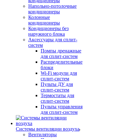
кондиционеры
Напольно-потолочные
кондиционеры
Колонные
кондиционеры
Кондиционеры без
наружного блока
Аксессуары для сплит-
систем
Помпы дренажные
для сплит-систем
Распределительные
блоки
Wi-Fi модули для
сплит-систем
Пульты ДУ для
сплит-систем
Термостаты для
сплит-систем
Пульты управления
для сплит-систем
Системы вентиляции воздуха
Вентиляторы