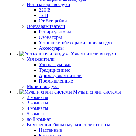
Ионизаторы воздуха
220 В
12 В
От батарейки
Обеззараживатели
Рециркуляторы
Озонаторы
Установки обеззараживания воздуха
Аксессуары
Увлажнители воздуха
Увлажнители
Ультразвуковые
Традиционные
Арома-увлажнители
Промышленные
Мойки воздуха
Мульти сплит системы
2 комнаты
3 комнаты
4 комнаты
5 комнат
до 8 комнат
Внутренние блоки мульти сплит систем
Настенные
Кассетные