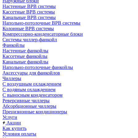
Наружные блоки
Настенные ВРВ системы
Кассетные ВРВ системы
Канальные ВРВ системы
Напольно-потолочные ВРВ системы
Колонные ВРВ системы
Компрессорно-конденсаторные блоки
Системы чиллер-фанкойл
Фанкойлы
Настенные фанкойлы
Кассетные фанкойлы
Канальные фанкойлы
Напольно-потолочные фанкойлы
Аксессуары для фанкойлов
Чиллеры
С воздушным охлаждением
С водяным охлаждением
С выносным конденсатором
Реверсивные чиллеры
Абсорбционные чиллеры
Прецизионные кондиционеры
Услуги
Акции
Как купить
Условия оплаты