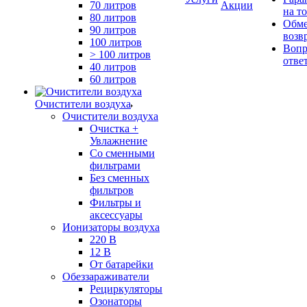
70 литров
Акции
на т
80 литров
Обме
90 литров
возв
100 литров
Вопр
> 100 литров
отве
40 литров
60 литров
Очистители воздуха
Очистители воздуха
Очистка +
Увлажнение
Cо сменными
фильтрами
Без сменных
фильтров
Фильтры и
аксессуары
Ионизаторы воздуха
220 В
12 В
От батарейки
Обеззараживатели
Рециркуляторы
Озонаторы