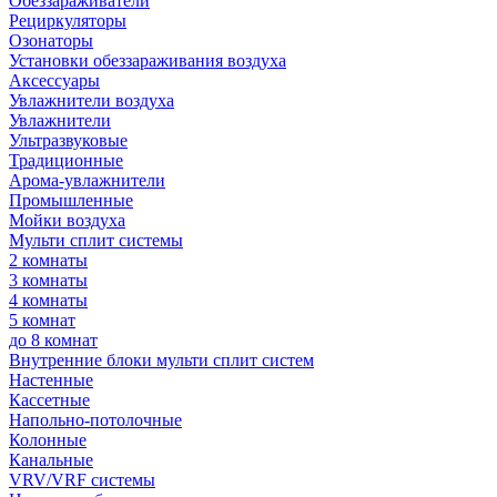
Обеззараживатели
Рециркуляторы
Озонаторы
Установки обеззараживания воздуха
Аксессуары
Увлажнители воздуха
Увлажнители
Ультразвуковые
Традиционные
Арома-увлажнители
Промышленные
Мойки воздуха
Мульти сплит системы
2 комнаты
3 комнаты
4 комнаты
5 комнат
до 8 комнат
Внутренние блоки мульти сплит систем
Настенные
Кассетные
Напольно-потолочные
Колонные
Канальные
VRV/VRF системы