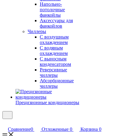
Напольно-
потолочные
фанкойлы
Аксессуары для
фанкойлов
Чиллеры
С воздушным
охлаждением
С водяным
охлаждением
С выносным
конденсатором
Реверсивные
чиллеры
Абсорбционные
чиллеры
Прецизионные кондиционеры
Сравнение
0
Отложенные
0
Корзина
0