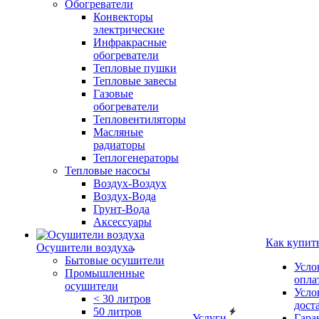
Обогреватели
Конвекторы
электрические
Инфракрасные
обогреватели
Тепловые пушки
Тепловые завесы
Газовые
обогреватели
Тепловентиляторы
Масляные
радиаторы
Теплогенераторы
Тепловые насосы
Воздух-Воздух
Воздух-Вода
Грунт-Вода
Аксессуары
Как купит
Осушители воздуха
Бытовые осушители
Усло
Промышленные
опла
осушители
Усло
< 30 литров
дост
50 литров
Услуги
Гара