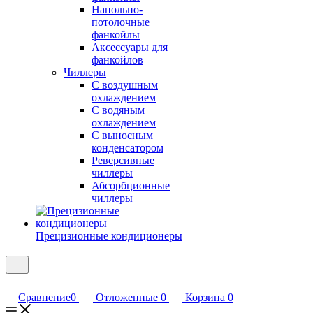
Напольно-
потолочные
фанкойлы
Аксессуары для
фанкойлов
Чиллеры
С воздушным
охлаждением
С водяным
охлаждением
С выносным
конденсатором
Реверсивные
чиллеры
Абсорбционные
чиллеры
Прецизионные кондиционеры
Сравнение
0
Отложенные
0
Корзина
0