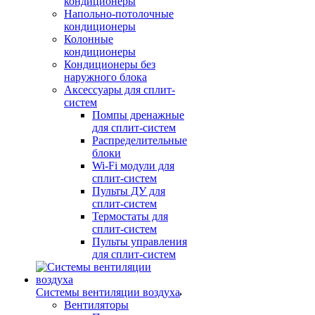
кондиционеры
Напольно-потолочные
кондиционеры
Колонные
кондиционеры
Кондиционеры без
наружного блока
Аксессуары для сплит-
систем
Помпы дренажные
для сплит-систем
Распределительные
блоки
Wi-Fi модули для
сплит-систем
Пульты ДУ для
сплит-систем
Термостаты для
сплит-систем
Пульты управления
для сплит-систем
Системы вентиляции воздуха
Вентиляторы