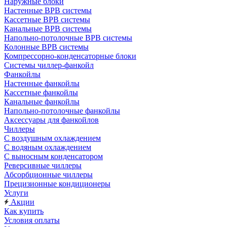
Наружные блоки
Настенные ВРВ системы
Кассетные ВРВ системы
Канальные ВРВ системы
Напольно-потолочные ВРВ системы
Колонные ВРВ системы
Компрессорно-конденсаторные блоки
Системы чиллер-фанкойл
Фанкойлы
Настенные фанкойлы
Кассетные фанкойлы
Канальные фанкойлы
Напольно-потолочные фанкойлы
Аксессуары для фанкойлов
Чиллеры
С воздушным охлаждением
С водяным охлаждением
С выносным конденсатором
Реверсивные чиллеры
Абсорбционные чиллеры
Прецизионные кондиционеры
Услуги
Акции
Как купить
Условия оплаты