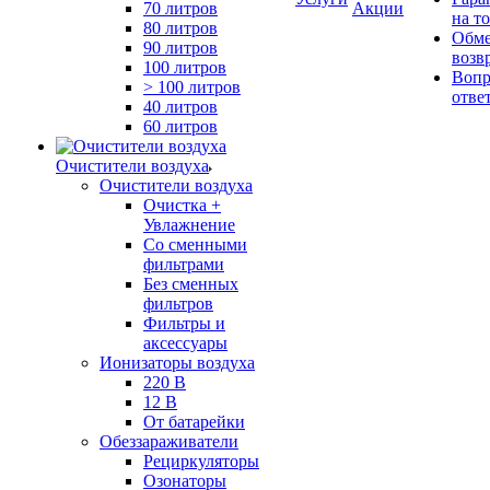
70 литров
Акции
на т
80 литров
Обме
90 литров
возв
100 литров
Вопр
> 100 литров
отве
40 литров
60 литров
Очистители воздуха
Очистители воздуха
Очистка +
Увлажнение
Cо сменными
фильтрами
Без сменных
фильтров
Фильтры и
аксессуары
Ионизаторы воздуха
220 В
12 В
От батарейки
Обеззараживатели
Рециркуляторы
Озонаторы