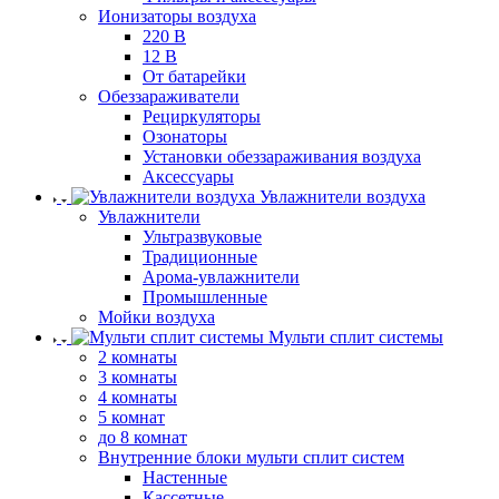
Ионизаторы воздуха
220 В
12 В
От батарейки
Обеззараживатели
Рециркуляторы
Озонаторы
Установки обеззараживания воздуха
Аксессуары
Увлажнители воздуха
Увлажнители
Ультразвуковые
Традиционные
Арома-увлажнители
Промышленные
Мойки воздуха
Мульти сплит системы
2 комнаты
3 комнаты
4 комнаты
5 комнат
до 8 комнат
Внутренние блоки мульти сплит систем
Настенные
Кассетные