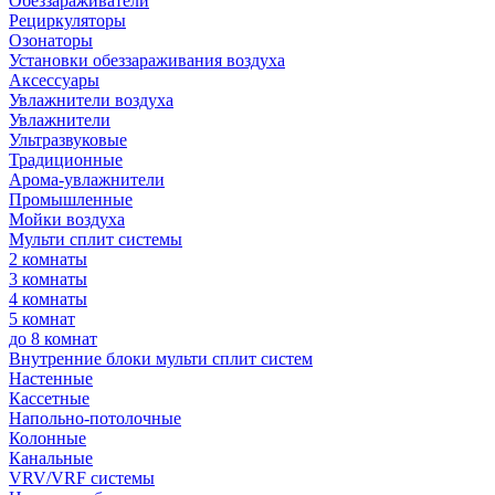
Обеззараживатели
Рециркуляторы
Озонаторы
Установки обеззараживания воздуха
Аксессуары
Увлажнители воздуха
Увлажнители
Ультразвуковые
Традиционные
Арома-увлажнители
Промышленные
Мойки воздуха
Мульти сплит системы
2 комнаты
3 комнаты
4 комнаты
5 комнат
до 8 комнат
Внутренние блоки мульти сплит систем
Настенные
Кассетные
Напольно-потолочные
Колонные
Канальные
VRV/VRF системы