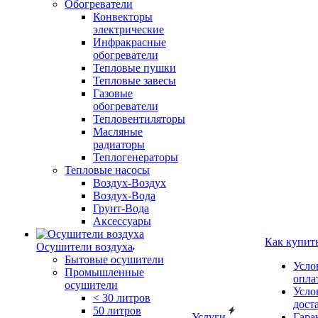
Обогреватели
Конвекторы
электрические
Инфракрасные
обогреватели
Тепловые пушки
Тепловые завесы
Газовые
обогреватели
Тепловентиляторы
Масляные
радиаторы
Теплогенераторы
Тепловые насосы
Воздух-Воздух
Воздух-Вода
Грунт-Вода
Аксессуары
Как купит
Осушители воздуха
Бытовые осушители
Усло
Промышленные
опла
осушители
Усло
< 30 литров
дост
50 литров
Услуги
Гара