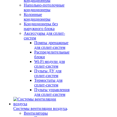
кондиционеры
Напольно-потолочные
кондиционеры
Колонные
кондиционеры
Кондиционеры без
наружного блока
Аксессуары для сплит-
систем
Помпы дренажные
для сплит-систем
Распределительные
блоки
Wi-Fi модули для
сплит-систем
Пульты ДУ для
сплит-систем
Термостаты для
сплит-систем
Пульты управления
для сплит-систем
Системы вентиляции воздуха
Вентиляторы