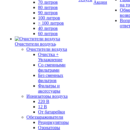
70 литров
Акции
на т
80 литров
Обме
90 литров
возв
100 литров
Вопр
> 100 литров
отве
40 литров
60 литров
Очистители воздуха
Очистители воздуха
Очистка +
Увлажнение
Cо сменными
фильтрами
Без сменных
фильтров
Фильтры и
аксессуары
Ионизаторы воздуха
220 В
12 В
От батарейки
Обеззараживатели
Рециркуляторы
Озонаторы