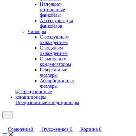
Напольно-
потолочные
фанкойлы
Аксессуары для
фанкойлов
Чиллеры
С воздушным
охлаждением
С водяным
охлаждением
С выносным
конденсатором
Реверсивные
чиллеры
Абсорбционные
чиллеры
Прецизионные кондиционеры
Сравнение
0
Отложенные
0
Корзина
0