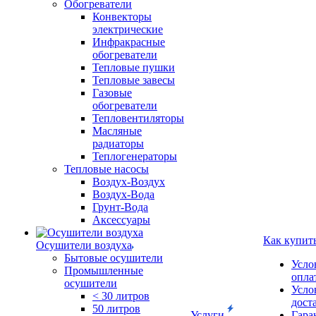
Обогреватели
Конвекторы
электрические
Инфракрасные
обогреватели
Тепловые пушки
Тепловые завесы
Газовые
обогреватели
Тепловентиляторы
Масляные
радиаторы
Теплогенераторы
Тепловые насосы
Воздух-Воздух
Воздух-Вода
Грунт-Вода
Аксессуары
Как купит
Осушители воздуха
Бытовые осушители
Усло
Промышленные
опла
осушители
Усло
< 30 литров
дост
50 литров
Услуги
Гара