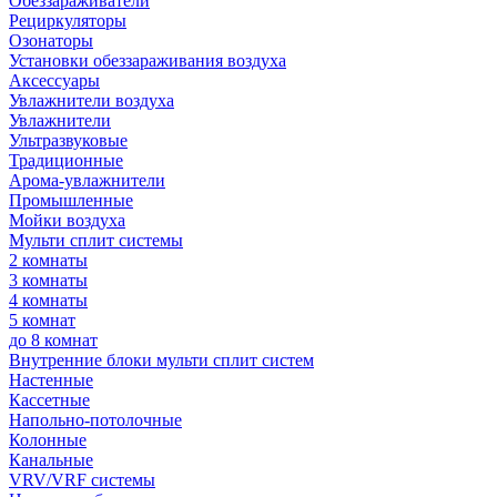
Обеззараживатели
Рециркуляторы
Озонаторы
Установки обеззараживания воздуха
Аксессуары
Увлажнители воздуха
Увлажнители
Ультразвуковые
Традиционные
Арома-увлажнители
Промышленные
Мойки воздуха
Мульти сплит системы
2 комнаты
3 комнаты
4 комнаты
5 комнат
до 8 комнат
Внутренние блоки мульти сплит систем
Настенные
Кассетные
Напольно-потолочные
Колонные
Канальные
VRV/VRF системы