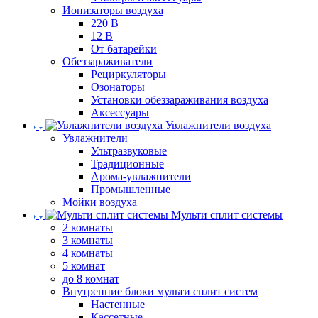
Ионизаторы воздуха
220 В
12 В
От батарейки
Обеззараживатели
Рециркуляторы
Озонаторы
Установки обеззараживания воздуха
Аксессуары
Увлажнители воздуха
Увлажнители
Ультразвуковые
Традиционные
Арома-увлажнители
Промышленные
Мойки воздуха
Мульти сплит системы
2 комнаты
3 комнаты
4 комнаты
5 комнат
до 8 комнат
Внутренние блоки мульти сплит систем
Настенные
Кассетные