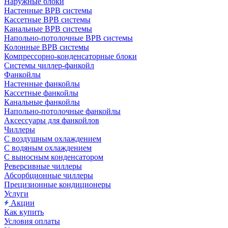
Наружные блоки
Настенные ВРВ системы
Кассетные ВРВ системы
Канальные ВРВ системы
Напольно-потолочные ВРВ системы
Колонные ВРВ системы
Компрессорно-конденсаторные блоки
Системы чиллер-фанкойл
Фанкойлы
Настенные фанкойлы
Кассетные фанкойлы
Канальные фанкойлы
Напольно-потолочные фанкойлы
Аксессуары для фанкойлов
Чиллеры
С воздушным охлаждением
С водяным охлаждением
С выносным конденсатором
Реверсивные чиллеры
Абсорбционные чиллеры
Прецизионные кондиционеры
Услуги
Акции
Как купить
Условия оплаты