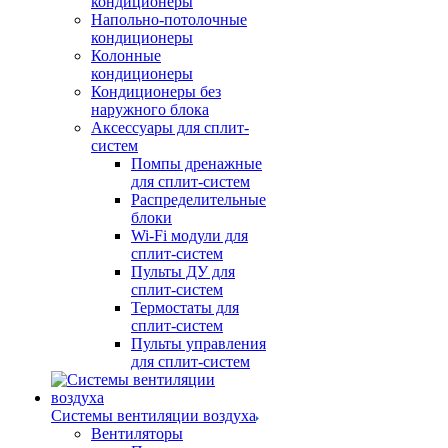
кондиционеры
Напольно-потолочные
кондиционеры
Колонные
кондиционеры
Кондиционеры без
наружного блока
Аксессуары для сплит-
систем
Помпы дренажные
для сплит-систем
Распределительные
блоки
Wi-Fi модули для
сплит-систем
Пульты ДУ для
сплит-систем
Термостаты для
сплит-систем
Пульты управления
для сплит-систем
Системы вентиляции воздуха
Вентиляторы