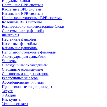
Наружные блоки
Настенные ВРВ системы
Кассетные ВРВ системы
Канальные ВРВ системы
Напольно-потолочные ВРВ системы
Колонные ВРВ системы
Компрессорно-конденсаторные блоки
Системы чиллер-фанкойл
Фанкойлы
Настенные фанкойлы
Кассетные фанкойлы
Канальные фанкойлы
Напольно-потолочные фанкойлы
Аксессуары для фанкойлов
Чиллеры
С воздушным охлаждением
С водяным охлаждением
С выносным конденсатором
Реверсивные чиллеры
Абсорбционные чиллеры
Прецизионные кондиционеры
Услуги
Акции
Как купить
Условия оплаты