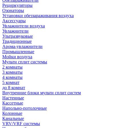
Обеззараживатели
Рециркуляторы
Озонаторы
Установки обеззараживания воздуха
Аксессуары
Увлажнители воздуха
Увлажнители
Ультразвуковые
Традиционные
Арома-увлажнители
Промышленные
Мойки воздуха
Мульти сплит системы
2 комнаты
3 комнаты
4 комнаты
5 комнат
до 8 комнат
Внутренние блоки мульти сплит систем
Настенные
Кассетные
Напольно-потолочные
Колонные
Канальные
VRV/VRF системы