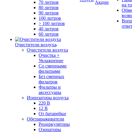
70 литров
Акции
на т
80 литров
Обме
90 литров
возв
100 литров
Вопр
> 100 литров
отве
40 литров
60 литров
Очистители воздуха
Очистители воздуха
Очистка +
Увлажнение
Cо сменными
фильтрами
Без сменных
фильтров
Фильтры и
аксессуары
Ионизаторы воздуха
220 В
12 В
От батарейки
Обеззараживатели
Рециркуляторы
Озонаторы