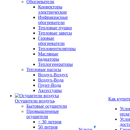
Обогреватели
Конвекторы
электрические
Инфракрасные
обогреватели
Тепловые пушки
Тепловые завесы
Газовые
обогреватели
Тепловентиляторы
Масляные
радиаторы
Теплогенераторы
Тепловые насосы
Воздух-Воздух
Воздух-Вода
Грунт-Вода
Аксессуары
Как купит
Осушители воздуха
Бытовые осушители
Усло
Промышленные
опла
осушители
Усло
< 30 литров
дост
50 литров
Услуги
Гара