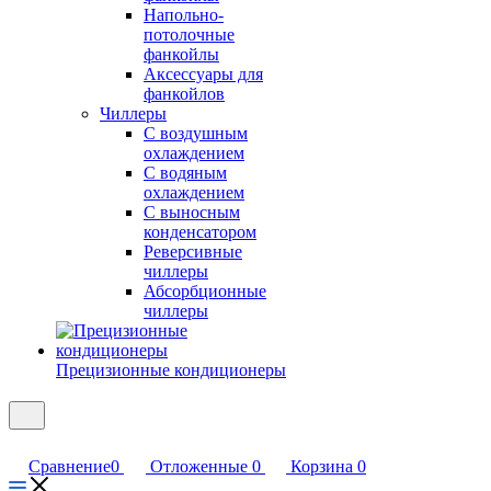
Напольно-
потолочные
фанкойлы
Аксессуары для
фанкойлов
Чиллеры
С воздушным
охлаждением
С водяным
охлаждением
С выносным
конденсатором
Реверсивные
чиллеры
Абсорбционные
чиллеры
Прецизионные кондиционеры
Сравнение
0
Отложенные
0
Корзина
0