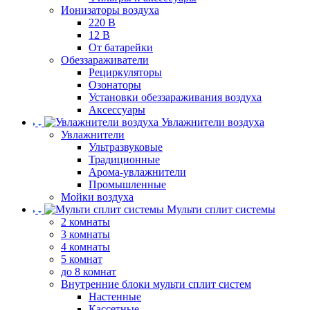
Ионизаторы воздуха
220 В
12 В
От батарейки
Обеззараживатели
Рециркуляторы
Озонаторы
Установки обеззараживания воздуха
Аксессуары
Увлажнители воздуха
Увлажнители
Ультразвуковые
Традиционные
Арома-увлажнители
Промышленные
Мойки воздуха
Мульти сплит системы
2 комнаты
3 комнаты
4 комнаты
5 комнат
до 8 комнат
Внутренние блоки мульти сплит систем
Настенные
Кассетные