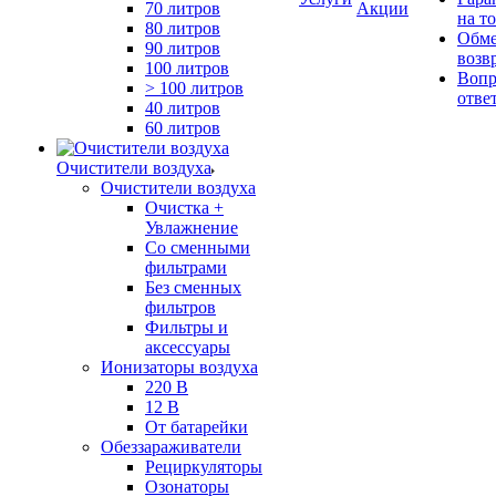
70 литров
Акции
на т
80 литров
Обме
90 литров
возв
100 литров
Вопр
> 100 литров
отве
40 литров
60 литров
Очистители воздуха
Очистители воздуха
Очистка +
Увлажнение
Cо сменными
фильтрами
Без сменных
фильтров
Фильтры и
аксессуары
Ионизаторы воздуха
220 В
12 В
От батарейки
Обеззараживатели
Рециркуляторы
Озонаторы