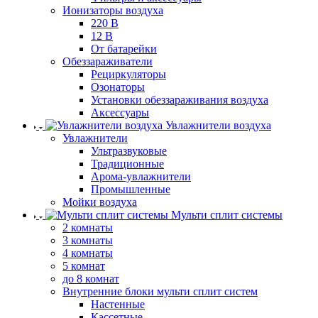
Ионизаторы воздуха
220 В
12 В
От батарейки
Обеззараживатели
Рециркуляторы
Озонаторы
Установки обеззараживания воздуха
Аксессуары
Увлажнители воздуха
Увлажнители
Ультразвуковые
Традиционные
Арома-увлажнители
Промышленные
Мойки воздуха
Мульти сплит системы
2 комнаты
3 комнаты
4 комнаты
5 комнат
до 8 комнат
Внутренние блоки мульти сплит систем
Настенные
Кассетные