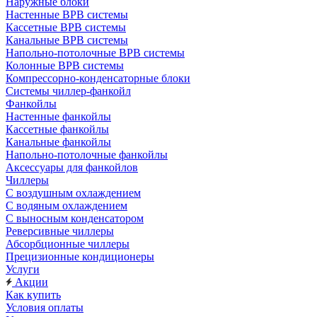
Наружные блоки
Настенные ВРВ системы
Кассетные ВРВ системы
Канальные ВРВ системы
Напольно-потолочные ВРВ системы
Колонные ВРВ системы
Компрессорно-конденсаторные блоки
Системы чиллер-фанкойл
Фанкойлы
Настенные фанкойлы
Кассетные фанкойлы
Канальные фанкойлы
Напольно-потолочные фанкойлы
Аксессуары для фанкойлов
Чиллеры
С воздушным охлаждением
С водяным охлаждением
С выносным конденсатором
Реверсивные чиллеры
Абсорбционные чиллеры
Прецизионные кондиционеры
Услуги
Акции
Как купить
Условия оплаты