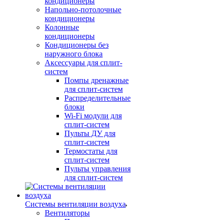
кондиционеры
Напольно-потолочные
кондиционеры
Колонные
кондиционеры
Кондиционеры без
наружного блока
Аксессуары для сплит-
систем
Помпы дренажные
для сплит-систем
Распределительные
блоки
Wi-Fi модули для
сплит-систем
Пульты ДУ для
сплит-систем
Термостаты для
сплит-систем
Пульты управления
для сплит-систем
Системы вентиляции воздуха
Вентиляторы