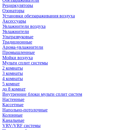
Обеззараживатели
Рециркуляторы
Озонаторы
Установки обеззараживания воздуха
Аксессуары
Увлажнители воздуха
Увлажнители
Ультразвуковые
Традиционные
Арома-увлажнители
Промышленные
Мойки воздуха
Мульти сплит системы
2 комнаты
3 комнаты
4 комнаты
5 комнат
до 8 комнат
Внутренние блоки мульти сплит систем
Настенные
Кассетные
Напольно-потолочные
Колонные
Канальные
VRV/VRF системы