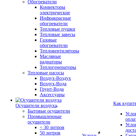
Обогреватели
Конвекторы
электрические
Инфракрасные
обогреватели
Тепловые пушки
Тепловые завесы
Газовые
обогреватели
Тепловентиляторы
Масляные
радиаторы
Теплогенераторы
Тепловые насосы
Воздух-Воздух
Воздух-Вода
Грунт-Вода
Аксессуары
Как купит
Осушители воздуха
Бытовые осушители
Усло
Промышленные
опла
осушители
Усло
< 30 литров
дост
50 литров
Услуги
Гара