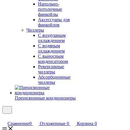
Напольно-
потолочные
фанкойлы
Аксессуары для
фанкойлов
Чиллеры
С воздушным
охлаждением
С водяным
охлаждением
С выносным
конденсатором
Реверсивные
чиллеры
Абсорбционные
чиллеры
Прецизионные кондиционеры
Сравнение
0
Отложенные
0
Корзина
0