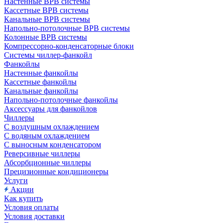
Настенные ВРВ системы
Кассетные ВРВ системы
Канальные ВРВ системы
Напольно-потолочные ВРВ системы
Колонные ВРВ системы
Компрессорно-конденсаторные блоки
Системы чиллер-фанкойл
Фанкойлы
Настенные фанкойлы
Кассетные фанкойлы
Канальные фанкойлы
Напольно-потолочные фанкойлы
Аксессуары для фанкойлов
Чиллеры
С воздушным охлаждением
С водяным охлаждением
С выносным конденсатором
Реверсивные чиллеры
Абсорбционные чиллеры
Прецизионные кондиционеры
Услуги
Акции
Как купить
Условия оплаты
Условия доставки