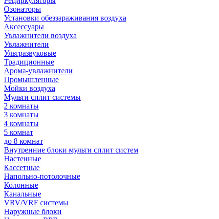
Рециркуляторы
Озонаторы
Установки обеззараживания воздуха
Аксессуары
Увлажнители воздуха
Увлажнители
Ультразвуковые
Традиционные
Арома-увлажнители
Промышленные
Мойки воздуха
Мульти сплит системы
2 комнаты
3 комнаты
4 комнаты
5 комнат
до 8 комнат
Внутренние блоки мульти сплит систем
Настенные
Кассетные
Напольно-потолочные
Колонные
Канальные
VRV/VRF системы
Наружные блоки