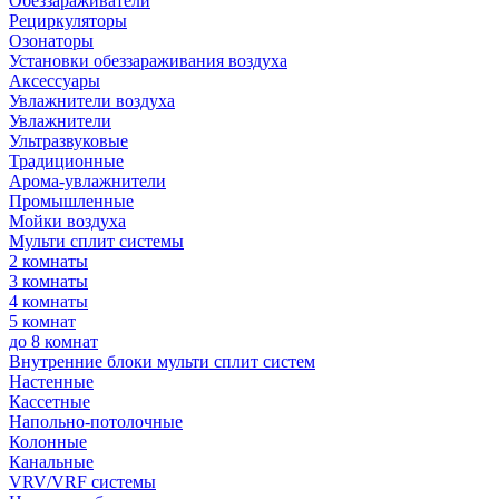
Обеззараживатели
Рециркуляторы
Озонаторы
Установки обеззараживания воздуха
Аксессуары
Увлажнители воздуха
Увлажнители
Ультразвуковые
Традиционные
Арома-увлажнители
Промышленные
Мойки воздуха
Мульти сплит системы
2 комнаты
3 комнаты
4 комнаты
5 комнат
до 8 комнат
Внутренние блоки мульти сплит систем
Настенные
Кассетные
Напольно-потолочные
Колонные
Канальные
VRV/VRF системы