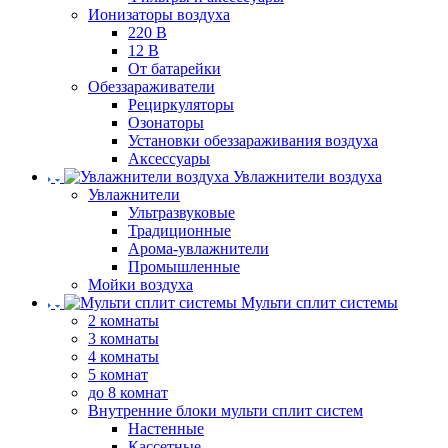
Ионизаторы воздуха
220 В
12 В
От батарейки
Обеззараживатели
Рециркуляторы
Озонаторы
Установки обеззараживания воздуха
Аксессуары
Увлажнители воздуха
Увлажнители
Ультразвуковые
Традиционные
Арома-увлажнители
Промышленные
Мойки воздуха
Мульти сплит системы
2 комнаты
3 комнаты
4 комнаты
5 комнат
до 8 комнат
Внутренние блоки мульти сплит систем
Настенные
Кассетные