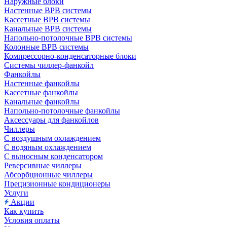
Наружные блоки
Настенные ВРВ системы
Кассетные ВРВ системы
Канальные ВРВ системы
Напольно-потолочные ВРВ системы
Колонные ВРВ системы
Компрессорно-конденсаторные блоки
Системы чиллер-фанкойл
Фанкойлы
Настенные фанкойлы
Кассетные фанкойлы
Канальные фанкойлы
Напольно-потолочные фанкойлы
Аксессуары для фанкойлов
Чиллеры
С воздушным охлаждением
С водяным охлаждением
С выносным конденсатором
Реверсивные чиллеры
Абсорбционные чиллеры
Прецизионные кондиционеры
Услуги
Акции
Как купить
Условия оплаты