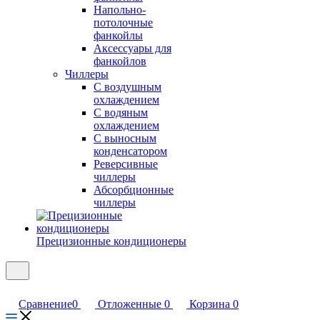
Напольно-
потолочные
фанкойлы
Аксессуары для
фанкойлов
Чиллеры
С воздушным
охлаждением
С водяным
охлаждением
С выносным
конденсатором
Реверсивные
чиллеры
Абсорбционные
чиллеры
Прецизионные кондиционеры
Сравнение
0
Отложенные
0
Корзина
0