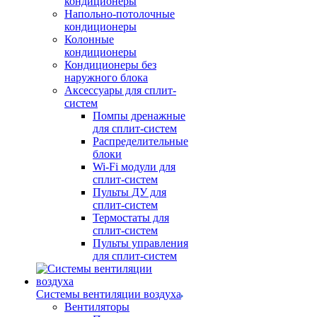
кондиционеры
Напольно-потолочные
кондиционеры
Колонные
кондиционеры
Кондиционеры без
наружного блока
Аксессуары для сплит-
систем
Помпы дренажные
для сплит-систем
Распределительные
блоки
Wi-Fi модули для
сплит-систем
Пульты ДУ для
сплит-систем
Термостаты для
сплит-систем
Пульты управления
для сплит-систем
Системы вентиляции воздуха
Вентиляторы