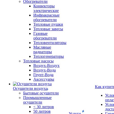
Обогреватели
Конвекторы
электрические
Инфракрасные
обогреватели
Тепловые пушки
Тепловые завесы
Газовые
обогреватели
Тепловентиляторы
Масляные
радиаторы
Теплогенераторы
Тепловые насосы
Воздух-Воздух
Воздух-Вода
Грунт-Вода
Аксессуары
Как купит
Осушители воздуха
Бытовые осушители
Усло
Промышленные
опла
осушители
Усло
< 30 литров
дост
50 литров
Услуги
Гара