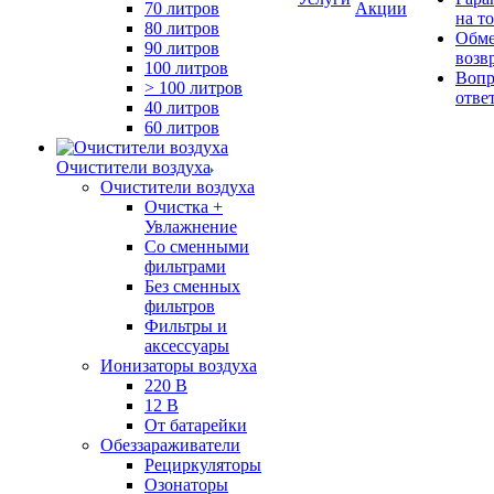
70 литров
Акции
на т
80 литров
Обме
90 литров
возв
100 литров
Вопр
> 100 литров
отве
40 литров
60 литров
Очистители воздуха
Очистители воздуха
Очистка +
Увлажнение
Cо сменными
фильтрами
Без сменных
фильтров
Фильтры и
аксессуары
Ионизаторы воздуха
220 В
12 В
От батарейки
Обеззараживатели
Рециркуляторы
Озонаторы