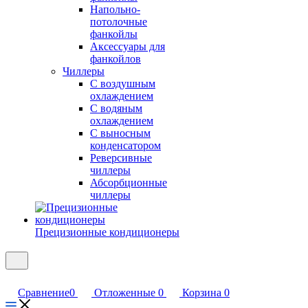
Напольно-
потолочные
фанкойлы
Аксессуары для
фанкойлов
Чиллеры
С воздушным
охлаждением
С водяным
охлаждением
С выносным
конденсатором
Реверсивные
чиллеры
Абсорбционные
чиллеры
Прецизионные кондиционеры
Сравнение
0
Отложенные
0
Корзина
0