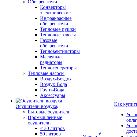
Обогреватели
Конвекторы
электрические
Инфракрасные
обогреватели
Тепловые пушки
Тепловые завесы
Газовые
обогреватели
Тепловентиляторы
Масляные
радиаторы
Теплогенераторы
Тепловые насосы
Воздух-Воздух
Воздух-Вода
Грунт-Вода
Аксессуары
Как купит
Осушители воздуха
Бытовые осушители
Усло
Промышленные
опла
осушители
Усло
< 30 литров
дост
50 литров
Услуги
Гара