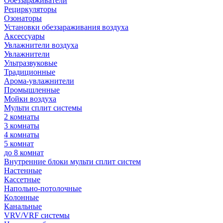
Обеззараживатели
Рециркуляторы
Озонаторы
Установки обеззараживания воздуха
Аксессуары
Увлажнители воздуха
Увлажнители
Ультразвуковые
Традиционные
Арома-увлажнители
Промышленные
Мойки воздуха
Мульти сплит системы
2 комнаты
3 комнаты
4 комнаты
5 комнат
до 8 комнат
Внутренние блоки мульти сплит систем
Настенные
Кассетные
Напольно-потолочные
Колонные
Канальные
VRV/VRF системы