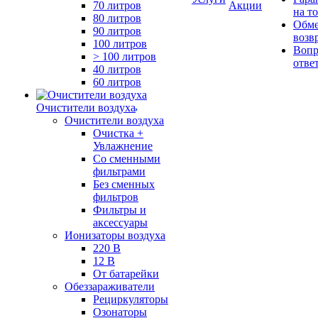
70 литров
Акции
на т
80 литров
Обме
90 литров
возв
100 литров
Вопр
> 100 литров
отве
40 литров
60 литров
Очистители воздуха
Очистители воздуха
Очистка +
Увлажнение
Cо сменными
фильтрами
Без сменных
фильтров
Фильтры и
аксессуары
Ионизаторы воздуха
220 В
12 В
От батарейки
Обеззараживатели
Рециркуляторы
Озонаторы