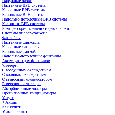
Наружные блоки
Настенные ВРВ системы
Кассетные ВРВ системы
Канальные ВРВ системы
Напольно-потолочные ВРВ системы
Колонные ВРВ системы
Компрессорно-конденсаторные блоки
Системы чиллер-фанкойл
Фанкойлы
Настенные фанкойлы
Кассетные фанкойлы
Канальные фанкойлы
Напольно-потолочные фанкойлы
Аксессуары для фанкойлов
Чиллеры
С воздушным охлаждением
С водяным охлаждением
С выносным конденсатором
Реверсивные чиллеры
Абсорбционные чиллеры
Прецизионные кондиционеры
Услуги
Акции
Как купить
Условия оплаты