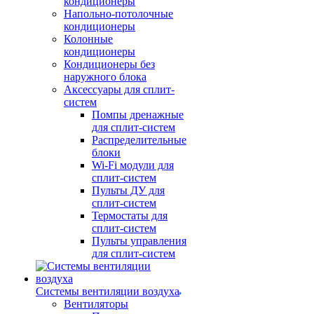
кондиционеры
Напольно-потолочные
кондиционеры
Колонные
кондиционеры
Кондиционеры без
наружного блока
Аксессуары для сплит-
систем
Помпы дренажные
для сплит-систем
Распределительные
блоки
Wi-Fi модули для
сплит-систем
Пульты ДУ для
сплит-систем
Термостаты для
сплит-систем
Пульты управления
для сплит-систем
Системы вентиляции воздуха
Вентиляторы