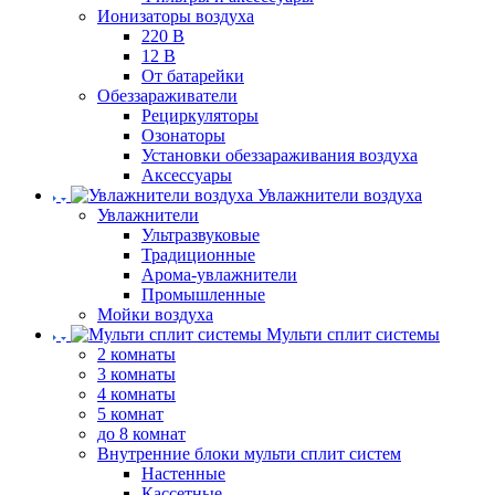
Ионизаторы воздуха
220 В
12 В
От батарейки
Обеззараживатели
Рециркуляторы
Озонаторы
Установки обеззараживания воздуха
Аксессуары
Увлажнители воздуха
Увлажнители
Ультразвуковые
Традиционные
Арома-увлажнители
Промышленные
Мойки воздуха
Мульти сплит системы
2 комнаты
3 комнаты
4 комнаты
5 комнат
до 8 комнат
Внутренние блоки мульти сплит систем
Настенные
Кассетные