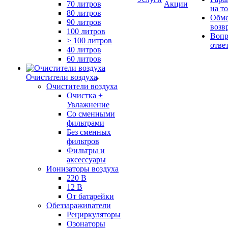
70 литров
Акции
на т
80 литров
Обме
90 литров
возв
100 литров
Вопр
> 100 литров
отве
40 литров
60 литров
Очистители воздуха
Очистители воздуха
Очистка +
Увлажнение
Cо сменными
фильтрами
Без сменных
фильтров
Фильтры и
аксессуары
Ионизаторы воздуха
220 В
12 В
От батарейки
Обеззараживатели
Рециркуляторы
Озонаторы