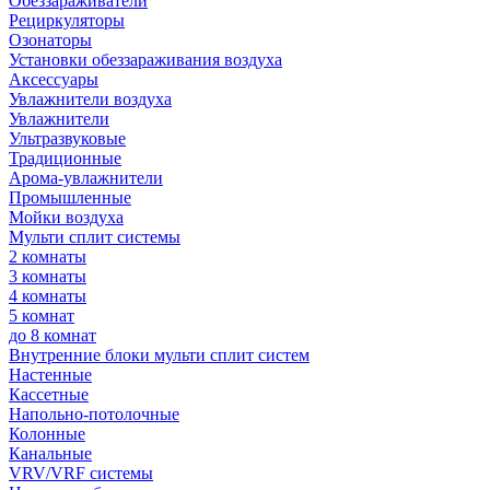
Обеззараживатели
Рециркуляторы
Озонаторы
Установки обеззараживания воздуха
Аксессуары
Увлажнители воздуха
Увлажнители
Ультразвуковые
Традиционные
Арома-увлажнители
Промышленные
Мойки воздуха
Мульти сплит системы
2 комнаты
3 комнаты
4 комнаты
5 комнат
до 8 комнат
Внутренние блоки мульти сплит систем
Настенные
Кассетные
Напольно-потолочные
Колонные
Канальные
VRV/VRF системы