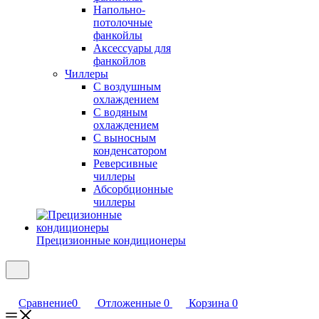
Напольно-
потолочные
фанкойлы
Аксессуары для
фанкойлов
Чиллеры
С воздушным
охлаждением
С водяным
охлаждением
С выносным
конденсатором
Реверсивные
чиллеры
Абсорбционные
чиллеры
Прецизионные кондиционеры
Сравнение
0
Отложенные
0
Корзина
0