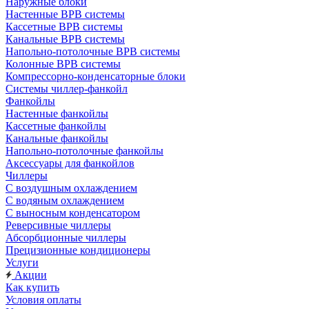
Наружные блоки
Настенные ВРВ системы
Кассетные ВРВ системы
Канальные ВРВ системы
Напольно-потолочные ВРВ системы
Колонные ВРВ системы
Компрессорно-конденсаторные блоки
Системы чиллер-фанкойл
Фанкойлы
Настенные фанкойлы
Кассетные фанкойлы
Канальные фанкойлы
Напольно-потолочные фанкойлы
Аксессуары для фанкойлов
Чиллеры
С воздушным охлаждением
С водяным охлаждением
С выносным конденсатором
Реверсивные чиллеры
Абсорбционные чиллеры
Прецизионные кондиционеры
Услуги
Акции
Как купить
Условия оплаты