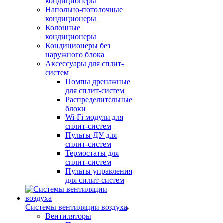
кондиционеры
Напольно-потолочные
кондиционеры
Колонные
кондиционеры
Кондиционеры без
наружного блока
Аксессуары для сплит-
систем
Помпы дренажные
для сплит-систем
Распределительные
блоки
Wi-Fi модули для
сплит-систем
Пульты ДУ для
сплит-систем
Термостаты для
сплит-систем
Пульты управления
для сплит-систем
Системы вентиляции воздуха
Вентиляторы