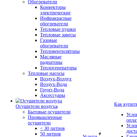
Обогреватели
Конвекторы
электрические
Инфракрасные
обогреватели
Тепловые пушки
Тепловые завесы
Газовые
обогреватели
Тепловентиляторы
Масляные
радиаторы
Теплогенераторы
Тепловые насосы
Воздух-Воздух
Воздух-Вода
Грунт-Вода
Аксессуары
Как купит
Осушители воздуха
Бытовые осушители
Усло
Промышленные
опла
осушители
Усло
< 30 литров
дост
50 литров
Услуги
Гара