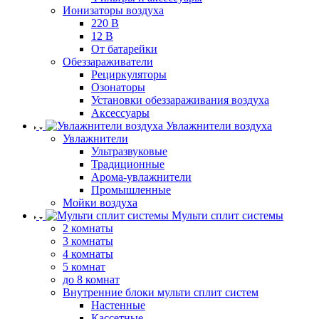
Ионизаторы воздуха
220 В
12 В
От батарейки
Обеззараживатели
Рециркуляторы
Озонаторы
Установки обеззараживания воздуха
Аксессуары
Увлажнители воздуха
Увлажнители
Ультразвуковые
Традиционные
Арома-увлажнители
Промышленные
Мойки воздуха
Мульти сплит системы
2 комнаты
3 комнаты
4 комнаты
5 комнат
до 8 комнат
Внутренние блоки мульти сплит систем
Настенные
Кассетные