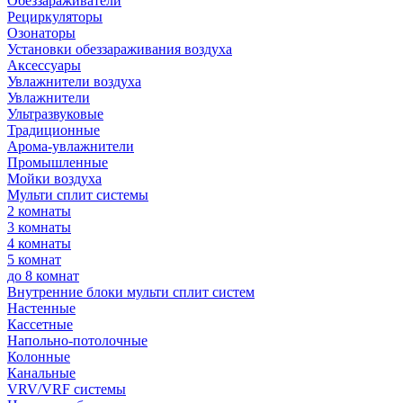
Обеззараживатели
Рециркуляторы
Озонаторы
Установки обеззараживания воздуха
Аксессуары
Увлажнители воздуха
Увлажнители
Ультразвуковые
Традиционные
Арома-увлажнители
Промышленные
Мойки воздуха
Мульти сплит системы
2 комнаты
3 комнаты
4 комнаты
5 комнат
до 8 комнат
Внутренние блоки мульти сплит систем
Настенные
Кассетные
Напольно-потолочные
Колонные
Канальные
VRV/VRF системы