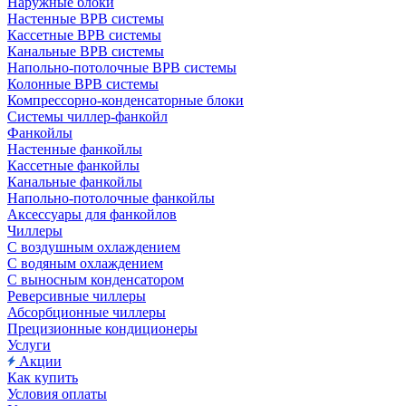
Наружные блоки
Настенные ВРВ системы
Кассетные ВРВ системы
Канальные ВРВ системы
Напольно-потолочные ВРВ системы
Колонные ВРВ системы
Компрессорно-конденсаторные блоки
Системы чиллер-фанкойл
Фанкойлы
Настенные фанкойлы
Кассетные фанкойлы
Канальные фанкойлы
Напольно-потолочные фанкойлы
Аксессуары для фанкойлов
Чиллеры
С воздушным охлаждением
С водяным охлаждением
С выносным конденсатором
Реверсивные чиллеры
Абсорбционные чиллеры
Прецизионные кондиционеры
Услуги
Акции
Как купить
Условия оплаты