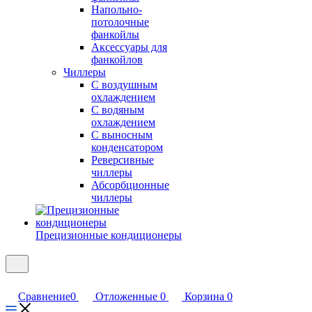
Напольно-
потолочные
фанкойлы
Аксессуары для
фанкойлов
Чиллеры
С воздушным
охлаждением
С водяным
охлаждением
С выносным
конденсатором
Реверсивные
чиллеры
Абсорбционные
чиллеры
Прецизионные кондиционеры
Сравнение
0
Отложенные
0
Корзина
0