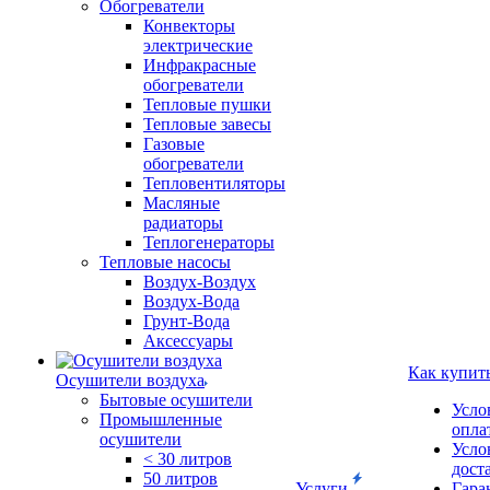
Обогреватели
Конвекторы
электрические
Инфракрасные
обогреватели
Тепловые пушки
Тепловые завесы
Газовые
обогреватели
Тепловентиляторы
Масляные
радиаторы
Теплогенераторы
Тепловые насосы
Воздух-Воздух
Воздух-Вода
Грунт-Вода
Аксессуары
Как купит
Осушители воздуха
Бытовые осушители
Усло
Промышленные
опла
осушители
Усло
< 30 литров
дост
50 литров
Услуги
Гара