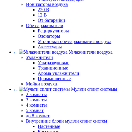
Ионизаторы воздуха
220 В
12 В
От батарейки
Обеззараживатели
Рециркуляторы
Озонаторы
Установки обеззараживания воздуха
Аксессуары
Увлажнители воздуха
Увлажнители
Ультразвуковые
Традиционные
Арома-увлажнители
Промышленные
Мойки воздуха
Мульти сплит системы
2 комнаты
3 комнаты
4 комнаты
5 комнат
до 8 комнат
Внутренние блоки мульти сплит систем
Настенные
Кассетные