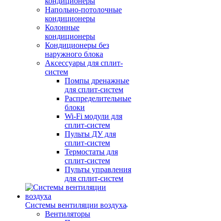
кондиционеры
Напольно-потолочные
кондиционеры
Колонные
кондиционеры
Кондиционеры без
наружного блока
Аксессуары для сплит-
систем
Помпы дренажные
для сплит-систем
Распределительные
блоки
Wi-Fi модули для
сплит-систем
Пульты ДУ для
сплит-систем
Термостаты для
сплит-систем
Пульты управления
для сплит-систем
Системы вентиляции воздуха
Вентиляторы