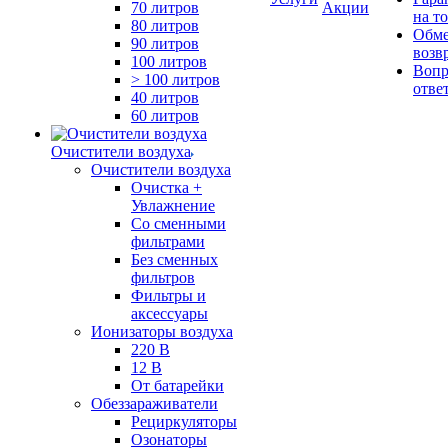
70 литров
Акции
на т
80 литров
Обме
90 литров
возв
100 литров
Вопр
> 100 литров
отве
40 литров
60 литров
Очистители воздуха
Очистители воздуха
Очистка +
Увлажнение
Cо сменными
фильтрами
Без сменных
фильтров
Фильтры и
аксессуары
Ионизаторы воздуха
220 В
12 В
От батарейки
Обеззараживатели
Рециркуляторы
Озонаторы