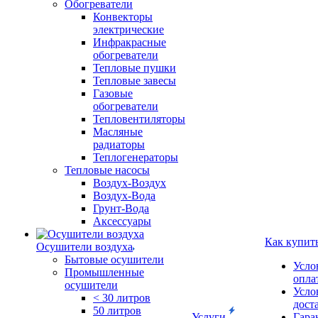
Обогреватели
Конвекторы
электрические
Инфракрасные
обогреватели
Тепловые пушки
Тепловые завесы
Газовые
обогреватели
Тепловентиляторы
Масляные
радиаторы
Теплогенераторы
Тепловые насосы
Воздух-Воздух
Воздух-Вода
Грунт-Вода
Аксессуары
Как купит
Осушители воздуха
Бытовые осушители
Усло
Промышленные
опла
осушители
Усло
< 30 литров
дост
50 литров
Услуги
Гара