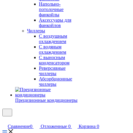
Напольно-
потолочные
фанкойлы
Аксессуары для
фанкойлов
Чиллеры
С воздушным
охлаждением
С водяным
охлаждением
С выносным
конденсатором
Реверсивные
чиллеры
Абсорбционные
чиллеры
Прецизионные кондиционеры
Сравнение
0
Отложенные
0
Корзина
0