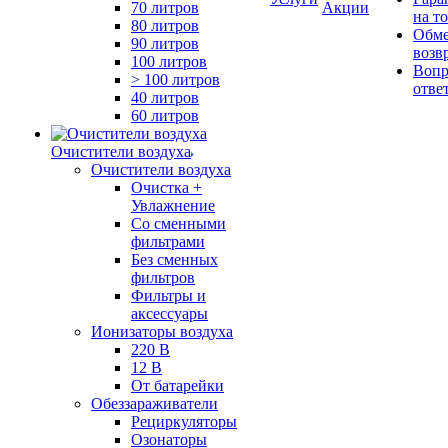
70 литров
Акции
на т
80 литров
Обме
90 литров
возв
100 литров
Вопр
> 100 литров
отве
40 литров
60 литров
Очистители воздуха
Очистители воздуха
Очистка +
Увлажнение
Cо сменными
фильтрами
Без сменных
фильтров
Фильтры и
аксессуары
Ионизаторы воздуха
220 В
12 В
От батарейки
Обеззараживатели
Рециркуляторы
Озонаторы