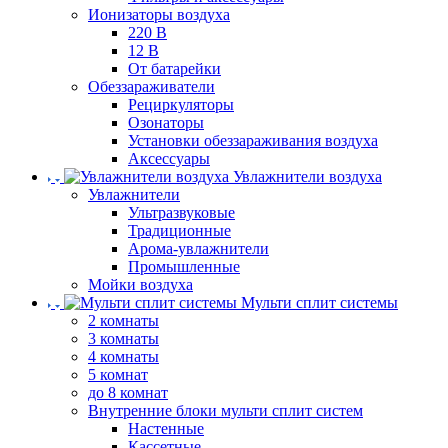
Ионизаторы воздуха
220 В
12 В
От батарейки
Обеззараживатели
Рециркуляторы
Озонаторы
Установки обеззараживания воздуха
Аксессуары
Увлажнители воздуха
Увлажнители
Ультразвуковые
Традиционные
Арома-увлажнители
Промышленные
Мойки воздуха
Мульти сплит системы
2 комнаты
3 комнаты
4 комнаты
5 комнат
до 8 комнат
Внутренние блоки мульти сплит систем
Настенные
Кассетные