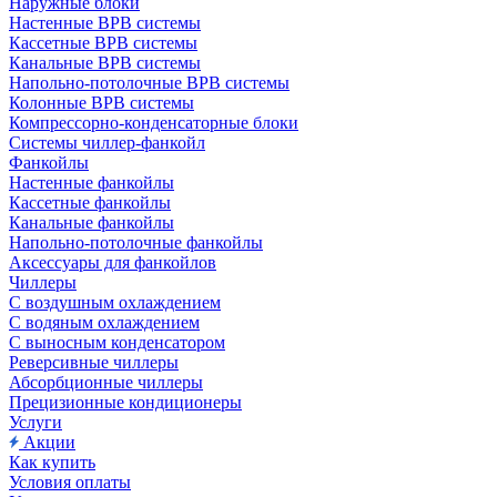
Наружные блоки
Настенные ВРВ системы
Кассетные ВРВ системы
Канальные ВРВ системы
Напольно-потолочные ВРВ системы
Колонные ВРВ системы
Компрессорно-конденсаторные блоки
Системы чиллер-фанкойл
Фанкойлы
Настенные фанкойлы
Кассетные фанкойлы
Канальные фанкойлы
Напольно-потолочные фанкойлы
Аксессуары для фанкойлов
Чиллеры
С воздушным охлаждением
С водяным охлаждением
С выносным конденсатором
Реверсивные чиллеры
Абсорбционные чиллеры
Прецизионные кондиционеры
Услуги
Акции
Как купить
Условия оплаты