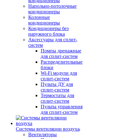
кондиционеры
Напольно-потолочные
кондиционеры
Колонные
кондиционеры
Кондиционеры без
наружного блока
Аксессуары для сплит-
систем
Помпы дренажные
для сплит-систем
Распределительные
блоки
Wi-Fi модули для
сплит-систем
Пульты ДУ для
сплит-систем
Термостаты для
сплит-систем
Пульты управления
для сплит-систем
Системы вентиляции воздуха
Вентиляторы