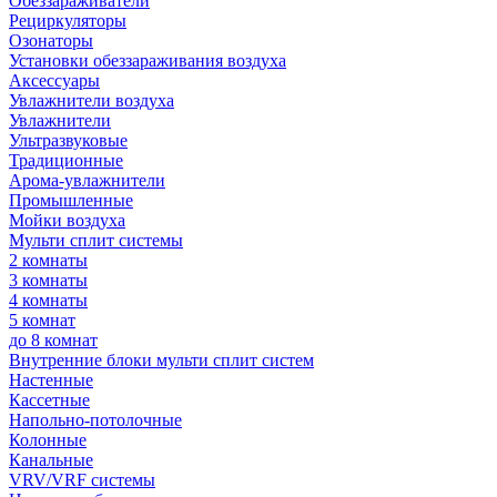
Обеззараживатели
Рециркуляторы
Озонаторы
Установки обеззараживания воздуха
Аксессуары
Увлажнители воздуха
Увлажнители
Ультразвуковые
Традиционные
Арома-увлажнители
Промышленные
Мойки воздуха
Мульти сплит системы
2 комнаты
3 комнаты
4 комнаты
5 комнат
до 8 комнат
Внутренние блоки мульти сплит систем
Настенные
Кассетные
Напольно-потолочные
Колонные
Канальные
VRV/VRF системы