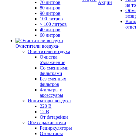
70 литров
Акции
на т
80 литров
Обме
90 литров
возв
100 литров
Вопр
> 100 литров
отве
40 литров
60 литров
Очистители воздуха
Очистители воздуха
Очистка +
Увлажнение
Cо сменными
фильтрами
Без сменных
фильтров
Фильтры и
аксессуары
Ионизаторы воздуха
220 В
12 В
От батарейки
Обеззараживатели
Рециркуляторы
Озонаторы