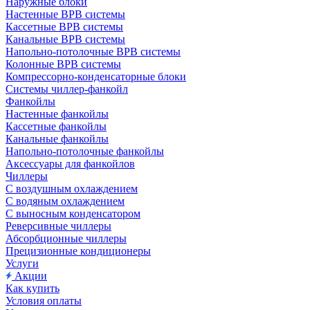
Наружные блоки
Настенные ВРВ системы
Кассетные ВРВ системы
Канальные ВРВ системы
Напольно-потолочные ВРВ системы
Колонные ВРВ системы
Компрессорно-конденсаторные блоки
Системы чиллер-фанкойл
Фанкойлы
Настенные фанкойлы
Кассетные фанкойлы
Канальные фанкойлы
Напольно-потолочные фанкойлы
Аксессуары для фанкойлов
Чиллеры
С воздушным охлаждением
С водяным охлаждением
С выносным конденсатором
Реверсивные чиллеры
Абсорбционные чиллеры
Прецизионные кондиционеры
Услуги
Акции
Как купить
Условия оплаты