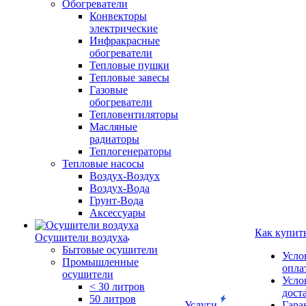
Обогреватели
Конвекторы
электрические
Инфракрасные
обогреватели
Тепловые пушки
Тепловые завесы
Газовые
обогреватели
Тепловентиляторы
Масляные
радиаторы
Теплогенераторы
Тепловые насосы
Воздух-Воздух
Воздух-Вода
Грунт-Вода
Аксессуары
Как купит
Осушители воздуха
Бытовые осушители
Усло
Промышленные
опла
осушители
Усло
< 30 литров
дост
50 литров
Услуги
Гара