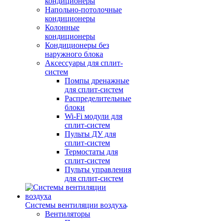
кондиционеры
Напольно-потолочные
кондиционеры
Колонные
кондиционеры
Кондиционеры без
наружного блока
Аксессуары для сплит-
систем
Помпы дренажные
для сплит-систем
Распределительные
блоки
Wi-Fi модули для
сплит-систем
Пульты ДУ для
сплит-систем
Термостаты для
сплит-систем
Пульты управления
для сплит-систем
Системы вентиляции воздуха
Вентиляторы