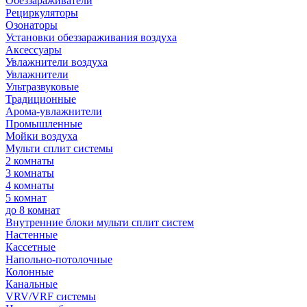
Обеззараживатели
Рециркуляторы
Озонаторы
Установки обеззараживания воздуха
Аксессуары
Увлажнители воздуха
Увлажнители
Ультразвуковые
Традиционные
Арома-увлажнители
Промышленные
Мойки воздуха
Мульти сплит системы
2 комнаты
3 комнаты
4 комнаты
5 комнат
до 8 комнат
Внутренние блоки мульти сплит систем
Настенные
Кассетные
Напольно-потолочные
Колонные
Канальные
VRV/VRF системы