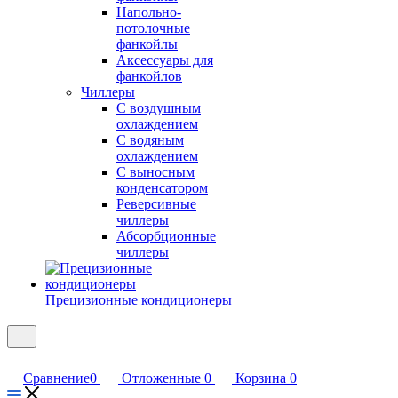
Напольно-
потолочные
фанкойлы
Аксессуары для
фанкойлов
Чиллеры
С воздушным
охлаждением
С водяным
охлаждением
С выносным
конденсатором
Реверсивные
чиллеры
Абсорбционные
чиллеры
Прецизионные кондиционеры
Сравнение
0
Отложенные
0
Корзина
0