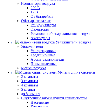
Ионизаторы воздуха
220 В
12 В
От батарейки
Обеззараживатели
Рециркуляторы
Озонаторы
Установки обеззараживания воздуха
Аксессуары
Увлажнители воздуха
Увлажнители
Ультразвуковые
Традиционные
Арома-увлажнители
Промышленные
Мойки воздуха
Мульти сплит системы
2 комнаты
3 комнаты
4 комнаты
5 комнат
до 8 комнат
Внутренние блоки мульти сплит систем
Настенные
Кассетные