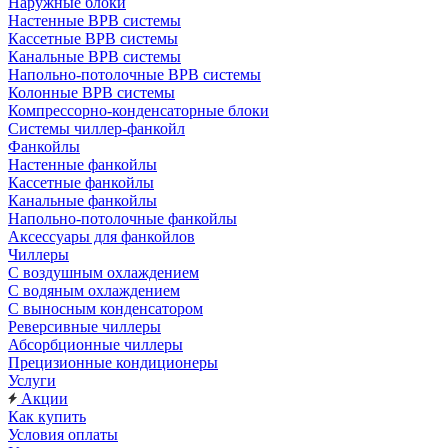
Наружные блоки
Настенные ВРВ системы
Кассетные ВРВ системы
Канальные ВРВ системы
Напольно-потолочные ВРВ системы
Колонные ВРВ системы
Компрессорно-конденсаторные блоки
Системы чиллер-фанкойл
Фанкойлы
Настенные фанкойлы
Кассетные фанкойлы
Канальные фанкойлы
Напольно-потолочные фанкойлы
Аксессуары для фанкойлов
Чиллеры
С воздушным охлаждением
С водяным охлаждением
С выносным конденсатором
Реверсивные чиллеры
Абсорбционные чиллеры
Прецизионные кондиционеры
Услуги
Акции
Как купить
Условия оплаты