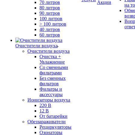
70 литров
Акции
на т
80 литров
Обме
90 литров
возв
100 литров
Вопр
> 100 литров
отве
40 литров
60 литров
Очистители воздуха
Очистители воздуха
Очистка +
Увлажнение
Cо сменными
фильтрами
Без сменных
фильтров
Фильтры и
аксессуары
Ионизаторы воздуха
220 В
12 В
От батарейки
Обеззараживатели
Рециркуляторы
Озонаторы