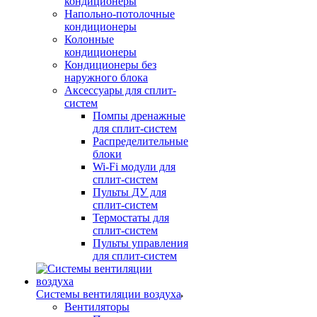
кондиционеры
Напольно-потолочные
кондиционеры
Колонные
кондиционеры
Кондиционеры без
наружного блока
Аксессуары для сплит-
систем
Помпы дренажные
для сплит-систем
Распределительные
блоки
Wi-Fi модули для
сплит-систем
Пульты ДУ для
сплит-систем
Термостаты для
сплит-систем
Пульты управления
для сплит-систем
Системы вентиляции воздуха
Вентиляторы