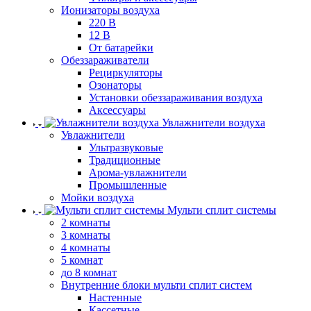
Ионизаторы воздуха
220 В
12 В
От батарейки
Обеззараживатели
Рециркуляторы
Озонаторы
Установки обеззараживания воздуха
Аксессуары
Увлажнители воздуха
Увлажнители
Ультразвуковые
Традиционные
Арома-увлажнители
Промышленные
Мойки воздуха
Мульти сплит системы
2 комнаты
3 комнаты
4 комнаты
5 комнат
до 8 комнат
Внутренние блоки мульти сплит систем
Настенные
Кассетные