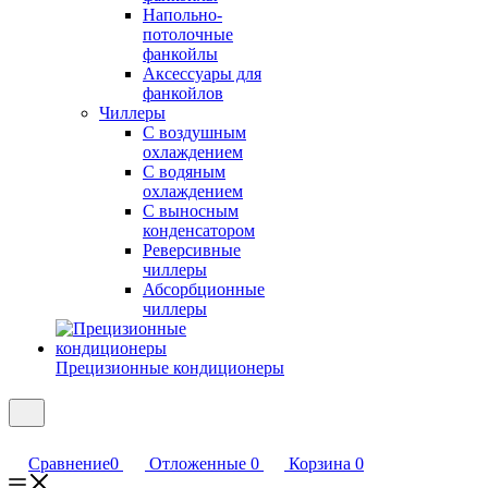
Напольно-
потолочные
фанкойлы
Аксессуары для
фанкойлов
Чиллеры
С воздушным
охлаждением
С водяным
охлаждением
С выносным
конденсатором
Реверсивные
чиллеры
Абсорбционные
чиллеры
Прецизионные кондиционеры
Сравнение
0
Отложенные
0
Корзина
0