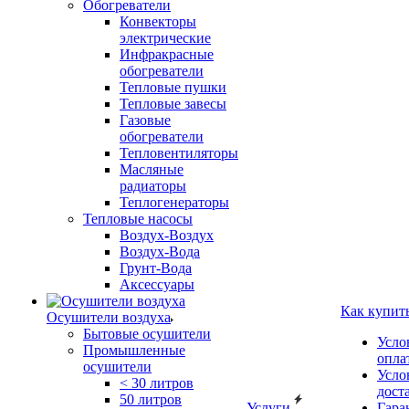
Обогреватели
Конвекторы
электрические
Инфракрасные
обогреватели
Тепловые пушки
Тепловые завесы
Газовые
обогреватели
Тепловентиляторы
Масляные
радиаторы
Теплогенераторы
Тепловые насосы
Воздух-Воздух
Воздух-Вода
Грунт-Вода
Аксессуары
Как купит
Осушители воздуха
Бытовые осушители
Усло
Промышленные
опла
осушители
Усло
< 30 литров
дост
50 литров
Услуги
Гара