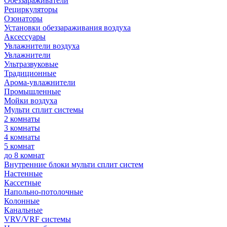
Обеззараживатели
Рециркуляторы
Озонаторы
Установки обеззараживания воздуха
Аксессуары
Увлажнители воздуха
Увлажнители
Ультразвуковые
Традиционные
Арома-увлажнители
Промышленные
Мойки воздуха
Мульти сплит системы
2 комнаты
3 комнаты
4 комнаты
5 комнат
до 8 комнат
Внутренние блоки мульти сплит систем
Настенные
Кассетные
Напольно-потолочные
Колонные
Канальные
VRV/VRF системы