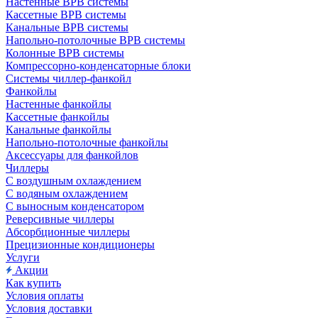
Настенные ВРВ системы
Кассетные ВРВ системы
Канальные ВРВ системы
Напольно-потолочные ВРВ системы
Колонные ВРВ системы
Компрессорно-конденсаторные блоки
Системы чиллер-фанкойл
Фанкойлы
Настенные фанкойлы
Кассетные фанкойлы
Канальные фанкойлы
Напольно-потолочные фанкойлы
Аксессуары для фанкойлов
Чиллеры
С воздушным охлаждением
С водяным охлаждением
С выносным конденсатором
Реверсивные чиллеры
Абсорбционные чиллеры
Прецизионные кондиционеры
Услуги
Акции
Как купить
Условия оплаты
Условия доставки