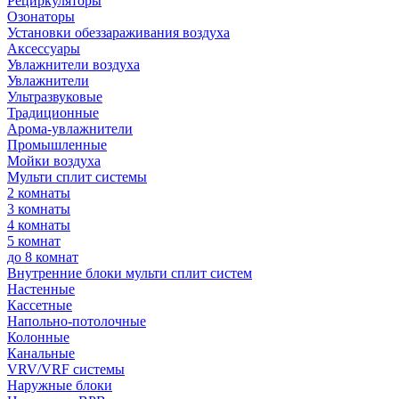
Рециркуляторы
Озонаторы
Установки обеззараживания воздуха
Аксессуары
Увлажнители воздуха
Увлажнители
Ультразвуковые
Традиционные
Арома-увлажнители
Промышленные
Мойки воздуха
Мульти сплит системы
2 комнаты
3 комнаты
4 комнаты
5 комнат
до 8 комнат
Внутренние блоки мульти сплит систем
Настенные
Кассетные
Напольно-потолочные
Колонные
Канальные
VRV/VRF системы
Наружные блоки