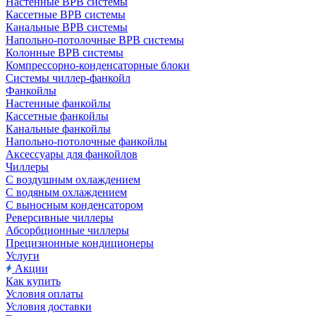
Настенные ВРВ системы
Кассетные ВРВ системы
Канальные ВРВ системы
Напольно-потолочные ВРВ системы
Колонные ВРВ системы
Компрессорно-конденсаторные блоки
Системы чиллер-фанкойл
Фанкойлы
Настенные фанкойлы
Кассетные фанкойлы
Канальные фанкойлы
Напольно-потолочные фанкойлы
Аксессуары для фанкойлов
Чиллеры
С воздушным охлаждением
С водяным охлаждением
С выносным конденсатором
Реверсивные чиллеры
Абсорбционные чиллеры
Прецизионные кондиционеры
Услуги
Акции
Как купить
Условия оплаты
Условия доставки