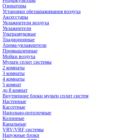
Рециркуляторы
Озонаторы
Установки обеззараживания воздуха
Аксессуары
Увлажнители воздуха
Увлажнители
Ультразвуковые
Традиционные
Арома-увлажнители
Промышленные
Мойки воздуха
Мульти сплит системы
2 комнаты
3 комнаты
4 комнаты
5 комнат
до 8 комнат
Внутренние блоки мульти сплит систем
Настенные
Кассетные
Напольно-потолочные
Колонные
Канальные
VRV/VRF системы
Наружные блоки