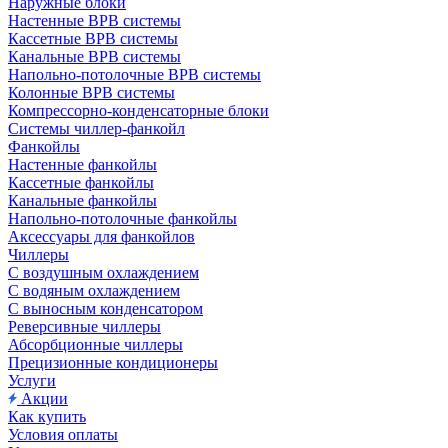
Наружные блоки
Настенные ВРВ системы
Кассетные ВРВ системы
Канальные ВРВ системы
Напольно-потолочные ВРВ системы
Колонные ВРВ системы
Компрессорно-конденсаторные блоки
Системы чиллер-фанкойл
Фанкойлы
Настенные фанкойлы
Кассетные фанкойлы
Канальные фанкойлы
Напольно-потолочные фанкойлы
Аксессуары для фанкойлов
Чиллеры
С воздушным охлаждением
С водяным охлаждением
С выносным конденсатором
Реверсивные чиллеры
Абсорбционные чиллеры
Прецизионные кондиционеры
Услуги
Акции
Как купить
Условия оплаты