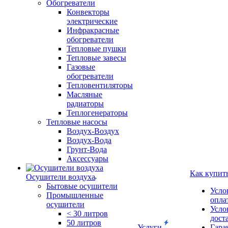
Обогреватели
Конвекторы
электрические
Инфракрасные
обогреватели
Тепловые пушки
Тепловые завесы
Газовые
обогреватели
Тепловентиляторы
Масляные
радиаторы
Теплогенераторы
Тепловые насосы
Воздух-Воздух
Воздух-Вода
Грунт-Вода
Аксессуары
Как купит
Осушители воздуха
Бытовые осушители
Усло
Промышленные
опла
осушители
Усло
< 30 литров
дост
50 литров
Услуги
Гара