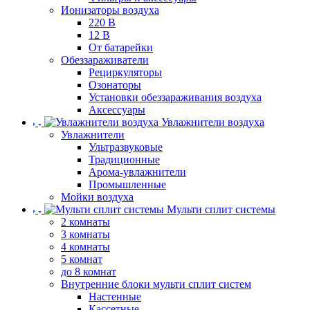
Ионизаторы воздуха
220 В
12 В
От батарейки
Обеззараживатели
Рециркуляторы
Озонаторы
Установки обеззараживания воздуха
Аксессуары
Увлажнители воздуха
Увлажнители
Ультразвуковые
Традиционные
Арома-увлажнители
Промышленные
Мойки воздуха
Мульти сплит системы
2 комнаты
3 комнаты
4 комнаты
5 комнат
до 8 комнат
Внутренние блоки мульти сплит систем
Настенные
Кассетные