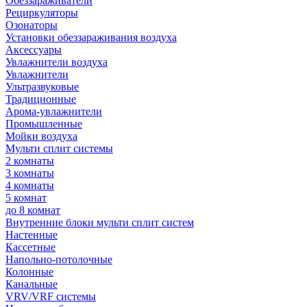
Обеззараживатели
Рециркуляторы
Озонаторы
Установки обеззараживания воздуха
Аксессуары
Увлажнители воздуха
Увлажнители
Ультразвуковые
Традиционные
Арома-увлажнители
Промышленные
Мойки воздуха
Мульти сплит системы
2 комнаты
3 комнаты
4 комнаты
5 комнат
до 8 комнат
Внутренние блоки мульти сплит систем
Настенные
Кассетные
Напольно-потолочные
Колонные
Канальные
VRV/VRF системы