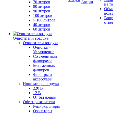
70 литров
Акции
на т
80 литров
Обме
90 литров
возв
100 литров
Вопр
> 100 литров
отве
40 литров
60 литров
Очистители воздуха
Очистители воздуха
Очистка +
Увлажнение
Cо сменными
фильтрами
Без сменных
фильтров
Фильтры и
аксессуары
Ионизаторы воздуха
220 В
12 В
От батарейки
Обеззараживатели
Рециркуляторы
Озонаторы