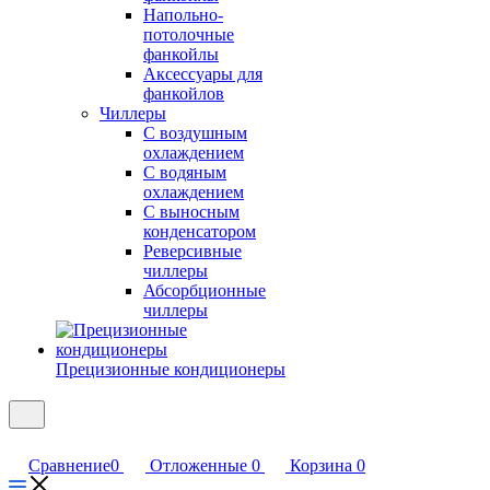
Напольно-
потолочные
фанкойлы
Аксессуары для
фанкойлов
Чиллеры
С воздушным
охлаждением
С водяным
охлаждением
С выносным
конденсатором
Реверсивные
чиллеры
Абсорбционные
чиллеры
Прецизионные кондиционеры
Сравнение
0
Отложенные
0
Корзина
0