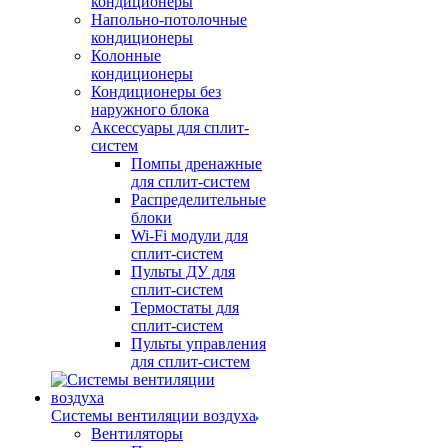
кондиционеры
Напольно-потолочные
кондиционеры
Колонные
кондиционеры
Кондиционеры без
наружного блока
Аксессуары для сплит-
систем
Помпы дренажные
для сплит-систем
Распределительные
блоки
Wi-Fi модули для
сплит-систем
Пульты ДУ для
сплит-систем
Термостаты для
сплит-систем
Пульты управления
для сплит-систем
Системы вентиляции воздуха
Вентиляторы