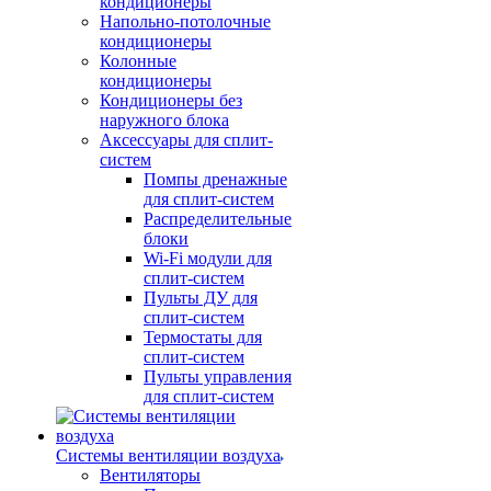
кондиционеры
Напольно-потолочные
кондиционеры
Колонные
кондиционеры
Кондиционеры без
наружного блока
Аксессуары для сплит-
систем
Помпы дренажные
для сплит-систем
Распределительные
блоки
Wi-Fi модули для
сплит-систем
Пульты ДУ для
сплит-систем
Термостаты для
сплит-систем
Пульты управления
для сплит-систем
Системы вентиляции воздуха
Вентиляторы