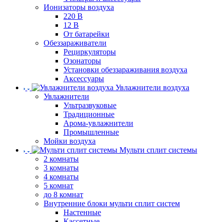
Ионизаторы воздуха
220 В
12 В
От батарейки
Обеззараживатели
Рециркуляторы
Озонаторы
Установки обеззараживания воздуха
Аксессуары
Увлажнители воздуха
Увлажнители
Ультразвуковые
Традиционные
Арома-увлажнители
Промышленные
Мойки воздуха
Мульти сплит системы
2 комнаты
3 комнаты
4 комнаты
5 комнат
до 8 комнат
Внутренние блоки мульти сплит систем
Настенные
Кассетные