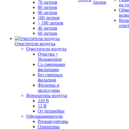
70 литров
Акции
на т
80 литров
Обме
90 литров
возв
100 литров
Вопр
> 100 литров
отве
40 литров
60 литров
Очистители воздуха
Очистители воздуха
Очистка +
Увлажнение
Cо сменными
фильтрами
Без сменных
фильтров
Фильтры и
аксессуары
Ионизаторы воздуха
220 В
12 В
От батарейки
Обеззараживатели
Рециркуляторы
Озонаторы