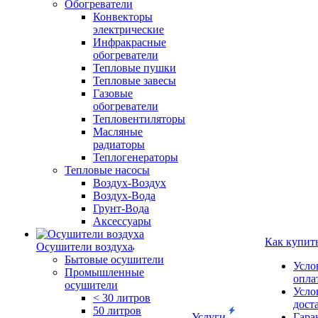
Обогреватели
Конвекторы
электрические
Инфракрасные
обогреватели
Тепловые пушки
Тепловые завесы
Газовые
обогреватели
Тепловентиляторы
Масляные
радиаторы
Теплогенераторы
Тепловые насосы
Воздух-Воздух
Воздух-Вода
Грунт-Вода
Аксессуары
Как купит
Осушители воздуха
Бытовые осушители
Усло
Промышленные
опла
осушители
Усло
< 30 литров
дост
50 литров
Услуги
Гара