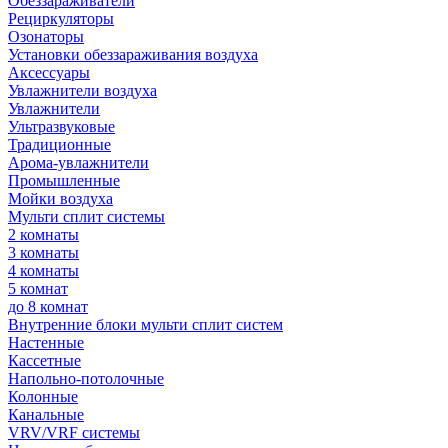
Обеззараживатели
Рециркуляторы
Озонаторы
Установки обеззараживания воздуха
Аксессуары
Увлажнители воздуха
Увлажнители
Ультразвуковые
Традиционные
Арома-увлажнители
Промышленные
Мойки воздуха
Мульти сплит системы
2 комнаты
3 комнаты
4 комнаты
5 комнат
до 8 комнат
Внутренние блоки мульти сплит систем
Настенные
Кассетные
Напольно-потолочные
Колонные
Канальные
VRV/VRF системы