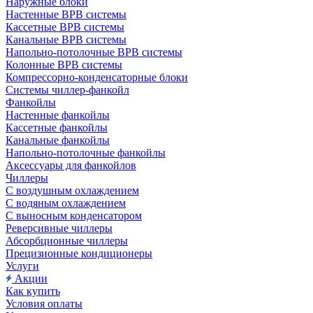
Наружные блоки
Настенные ВРВ системы
Кассетные ВРВ системы
Канальные ВРВ системы
Напольно-потолочные ВРВ системы
Колонные ВРВ системы
Компрессорно-конденсаторные блоки
Системы чиллер-фанкойл
Фанкойлы
Настенные фанкойлы
Кассетные фанкойлы
Канальные фанкойлы
Напольно-потолочные фанкойлы
Аксессуары для фанкойлов
Чиллеры
С воздушным охлаждением
С водяным охлаждением
С выносным конденсатором
Реверсивные чиллеры
Абсорбционные чиллеры
Прецизионные кондиционеры
Услуги
Акции
Как купить
Условия оплаты