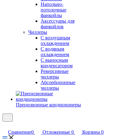
Напольно-
потолочные
фанкойлы
Аксессуары для
фанкойлов
Чиллеры
С воздушным
охлаждением
С водяным
охлаждением
С выносным
конденсатором
Реверсивные
чиллеры
Абсорбционные
чиллеры
Прецизионные кондиционеры
Сравнение
0
Отложенные
0
Корзина
0