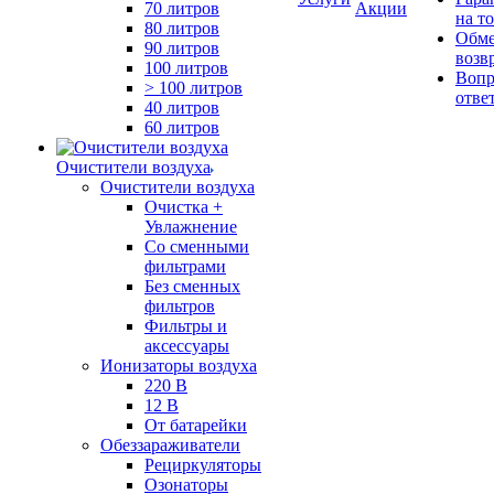
70 литров
Акции
на т
80 литров
Обме
90 литров
возв
100 литров
Вопр
> 100 литров
отве
40 литров
60 литров
Очистители воздуха
Очистители воздуха
Очистка +
Увлажнение
Cо сменными
фильтрами
Без сменных
фильтров
Фильтры и
аксессуары
Ионизаторы воздуха
220 В
12 В
От батарейки
Обеззараживатели
Рециркуляторы
Озонаторы