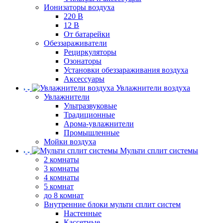
Ионизаторы воздуха
220 В
12 В
От батарейки
Обеззараживатели
Рециркуляторы
Озонаторы
Установки обеззараживания воздуха
Аксессуары
Увлажнители воздуха
Увлажнители
Ультразвуковые
Традиционные
Арома-увлажнители
Промышленные
Мойки воздуха
Мульти сплит системы
2 комнаты
3 комнаты
4 комнаты
5 комнат
до 8 комнат
Внутренние блоки мульти сплит систем
Настенные
Кассетные