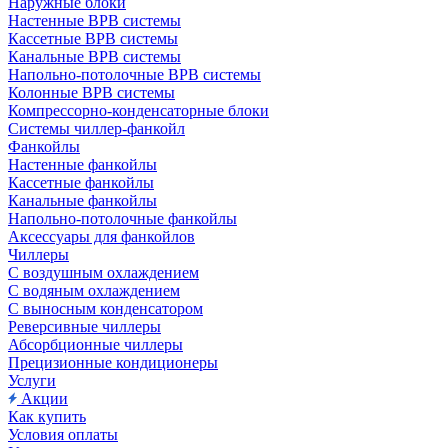
Наружные блоки
Настенные ВРВ системы
Кассетные ВРВ системы
Канальные ВРВ системы
Напольно-потолочные ВРВ системы
Колонные ВРВ системы
Компрессорно-конденсаторные блоки
Системы чиллер-фанкойл
Фанкойлы
Настенные фанкойлы
Кассетные фанкойлы
Канальные фанкойлы
Напольно-потолочные фанкойлы
Аксессуары для фанкойлов
Чиллеры
С воздушным охлаждением
С водяным охлаждением
С выносным конденсатором
Реверсивные чиллеры
Абсорбционные чиллеры
Прецизионные кондиционеры
Услуги
Акции
Как купить
Условия оплаты