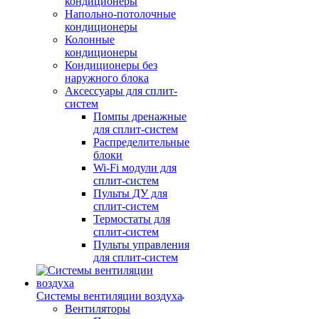
кондиционеры
Напольно-потолочные
кондиционеры
Колонные
кондиционеры
Кондиционеры без
наружного блока
Аксессуары для сплит-
систем
Помпы дренажные
для сплит-систем
Распределительные
блоки
Wi-Fi модули для
сплит-систем
Пульты ДУ для
сплит-систем
Термостаты для
сплит-систем
Пульты управления
для сплит-систем
Системы вентиляции воздуха
Вентиляторы