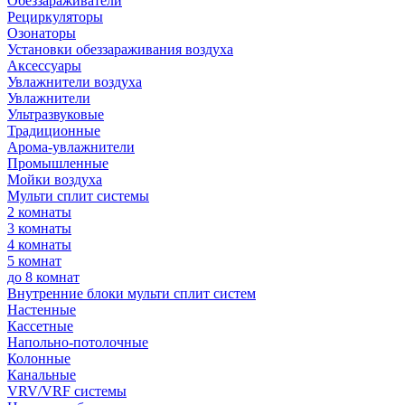
Обеззараживатели
Рециркуляторы
Озонаторы
Установки обеззараживания воздуха
Аксессуары
Увлажнители воздуха
Увлажнители
Ультразвуковые
Традиционные
Арома-увлажнители
Промышленные
Мойки воздуха
Мульти сплит системы
2 комнаты
3 комнаты
4 комнаты
5 комнат
до 8 комнат
Внутренние блоки мульти сплит систем
Настенные
Кассетные
Напольно-потолочные
Колонные
Канальные
VRV/VRF системы