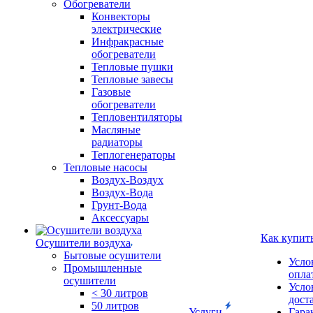
Обогреватели
Конвекторы
электрические
Инфракрасные
обогреватели
Тепловые пушки
Тепловые завесы
Газовые
обогреватели
Тепловентиляторы
Масляные
радиаторы
Теплогенераторы
Тепловые насосы
Воздух-Воздух
Воздух-Вода
Грунт-Вода
Аксессуары
Как купит
Осушители воздуха
Бытовые осушители
Усло
Промышленные
опла
осушители
Усло
< 30 литров
дост
50 литров
Услуги
Гара