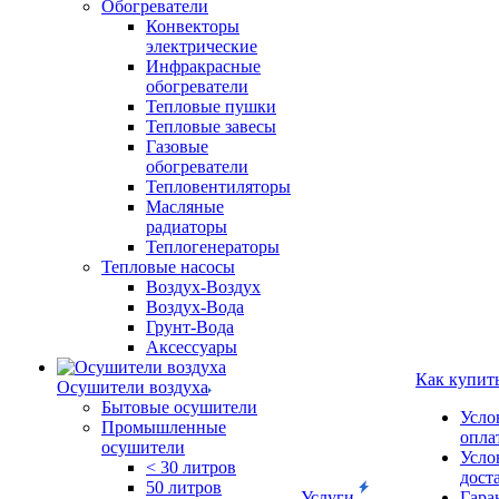
Обогреватели
Конвекторы
электрические
Инфракрасные
обогреватели
Тепловые пушки
Тепловые завесы
Газовые
обогреватели
Тепловентиляторы
Масляные
радиаторы
Теплогенераторы
Тепловые насосы
Воздух-Воздух
Воздух-Вода
Грунт-Вода
Аксессуары
Как купит
Осушители воздуха
Бытовые осушители
Усло
Промышленные
опла
осушители
Усло
< 30 литров
дост
50 литров
Услуги
Гара