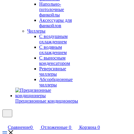
Напольно-
потолочные
фанкойлы
Аксессуары для
фанкойлов
Чиллеры
С воздушным
охлаждением
С водяным
охлаждением
С выносным
конденсатором
Реверсивные
чиллеры
Абсорбционные
чиллеры
Прецизионные кондиционеры
Сравнение
0
Отложенные
0
Корзина
0