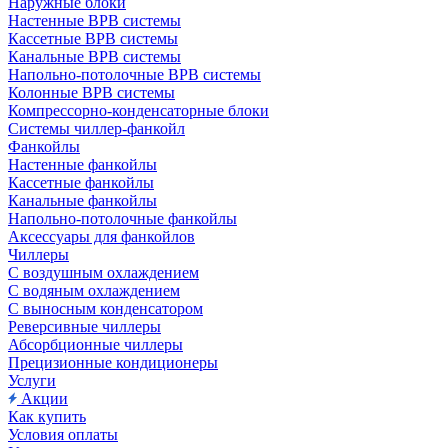
Наружные блоки
Настенные ВРВ системы
Кассетные ВРВ системы
Канальные ВРВ системы
Напольно-потолочные ВРВ системы
Колонные ВРВ системы
Компрессорно-конденсаторные блоки
Системы чиллер-фанкойл
Фанкойлы
Настенные фанкойлы
Кассетные фанкойлы
Канальные фанкойлы
Напольно-потолочные фанкойлы
Аксессуары для фанкойлов
Чиллеры
С воздушным охлаждением
С водяным охлаждением
С выносным конденсатором
Реверсивные чиллеры
Абсорбционные чиллеры
Прецизионные кондиционеры
Услуги
Акции
Как купить
Условия оплаты