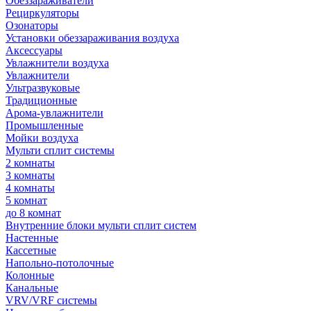
Обеззараживатели
Рециркуляторы
Озонаторы
Установки обеззараживания воздуха
Аксессуары
Увлажнители воздуха
Увлажнители
Ультразвуковые
Традиционные
Арома-увлажнители
Промышленные
Мойки воздуха
Мульти сплит системы
2 комнаты
3 комнаты
4 комнаты
5 комнат
до 8 комнат
Внутренние блоки мульти сплит систем
Настенные
Кассетные
Напольно-потолочные
Колонные
Канальные
VRV/VRF системы