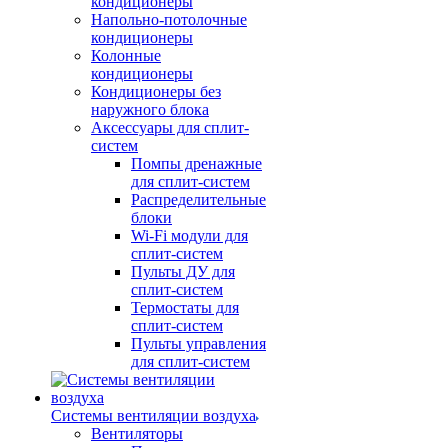
кондиционеры
Напольно-потолочные
кондиционеры
Колонные
кондиционеры
Кондиционеры без
наружного блока
Аксессуары для сплит-
систем
Помпы дренажные
для сплит-систем
Распределительные
блоки
Wi-Fi модули для
сплит-систем
Пульты ДУ для
сплит-систем
Термостаты для
сплит-систем
Пульты управления
для сплит-систем
Системы вентиляции воздуха
Вентиляторы