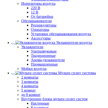
Ионизаторы воздуха
220 В
12 В
От батарейки
Обеззараживатели
Рециркуляторы
Озонаторы
Установки обеззараживания воздуха
Аксессуары
Увлажнители воздуха
Увлажнители
Ультразвуковые
Традиционные
Арома-увлажнители
Промышленные
Мойки воздуха
Мульти сплит системы
2 комнаты
3 комнаты
4 комнаты
5 комнат
до 8 комнат
Внутренние блоки мульти сплит систем
Настенные
Кассетные