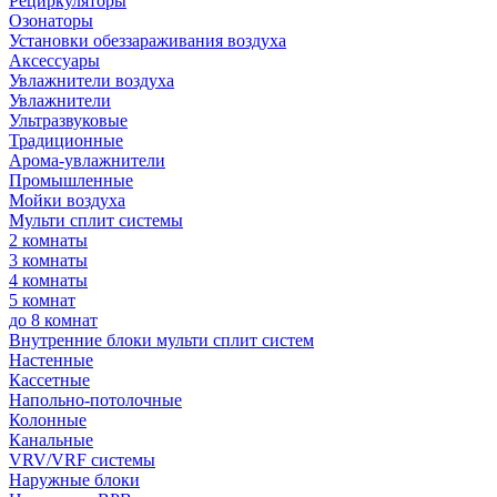
Рециркуляторы
Озонаторы
Установки обеззараживания воздуха
Аксессуары
Увлажнители воздуха
Увлажнители
Ультразвуковые
Традиционные
Арома-увлажнители
Промышленные
Мойки воздуха
Мульти сплит системы
2 комнаты
3 комнаты
4 комнаты
5 комнат
до 8 комнат
Внутренние блоки мульти сплит систем
Настенные
Кассетные
Напольно-потолочные
Колонные
Канальные
VRV/VRF системы
Наружные блоки