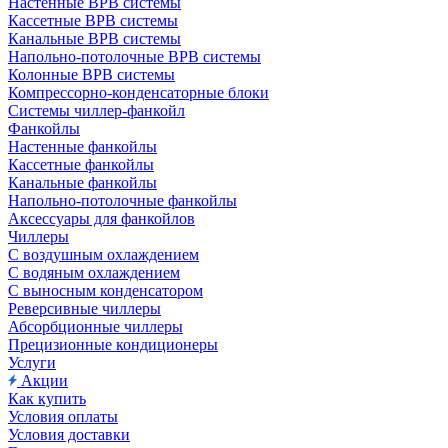
Настенные ВРВ системы
Кассетные ВРВ системы
Канальные ВРВ системы
Напольно-потолочные ВРВ системы
Колонные ВРВ системы
Компрессорно-конденсаторные блоки
Системы чиллер-фанкойл
Фанкойлы
Настенные фанкойлы
Кассетные фанкойлы
Канальные фанкойлы
Напольно-потолочные фанкойлы
Аксессуары для фанкойлов
Чиллеры
С воздушным охлаждением
С водяным охлаждением
С выносным конденсатором
Реверсивные чиллеры
Абсорбционные чиллеры
Прецизионные кондиционеры
Услуги
Акции
Как купить
Условия оплаты
Условия доставки