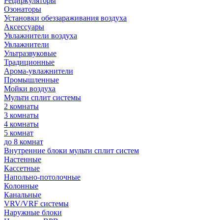
Рециркуляторы
Озонаторы
Установки обеззараживания воздуха
Аксессуары
Увлажнители воздуха
Увлажнители
Ультразвуковые
Традиционные
Арома-увлажнители
Промышленные
Мойки воздуха
Мульти сплит системы
2 комнаты
3 комнаты
4 комнаты
5 комнат
до 8 комнат
Внутренние блоки мульти сплит систем
Настенные
Кассетные
Напольно-потолочные
Колонные
Канальные
VRV/VRF системы
Наружные блоки