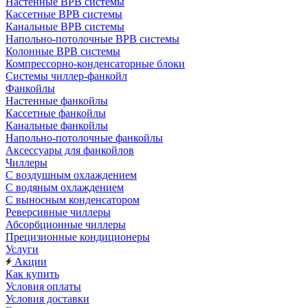
Настенные ВРВ системы
Кассетные ВРВ системы
Канальные ВРВ системы
Напольно-потолочные ВРВ системы
Колонные ВРВ системы
Компрессорно-конденсаторные блоки
Системы чиллер-фанкойл
Фанкойлы
Настенные фанкойлы
Кассетные фанкойлы
Канальные фанкойлы
Напольно-потолочные фанкойлы
Аксессуары для фанкойлов
Чиллеры
С воздушным охлаждением
С водяным охлаждением
С выносным конденсатором
Реверсивные чиллеры
Абсорбционные чиллеры
Прецизионные кондиционеры
Услуги
Акции
Как купить
Условия оплаты
Условия доставки